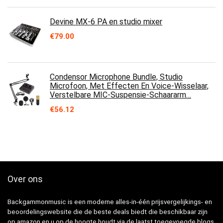
Devine MX-6 PA en studio mixer
€
79.00
Condensor Microphone Bundle, Studio
Microfoon, Met Effecten En Voice-Wisselaar,
Verstelbare MIC-Suspensie-Schaararm…
€
56.12
Over ons
Backgammonmusic is een moderne alles-in-één prijsvergelijkings- en
beoordelingswebsite die de beste deals biedt die beschikbaar zijn
op amazon en u op de hoogte houdt via de laatst toegevoegde blogs.