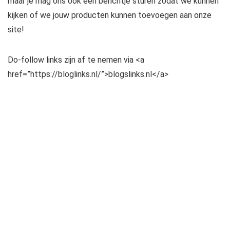
maar je mag ons ook een berichtje sturen zodat we kunnen
kijken of we jouw producten kunnen toevoegen aan onze
site!
Do-follow links zijn af te nemen via <a
href=”https://bloglinks.nl/”>blogslinks.nl</a>