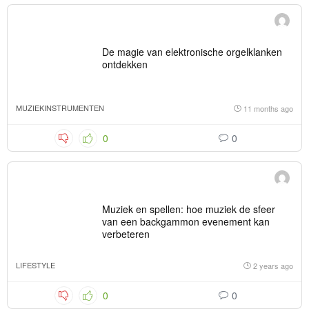
De magie van elektronische orgelklanken
ontdekken
MUZIEKINSTRUMENTEN
11 months ago
0
0
Muziek en spellen: hoe muziek de sfeer
van een backgammon evenement kan
verbeteren
LIFESTYLE
2 years ago
0
0