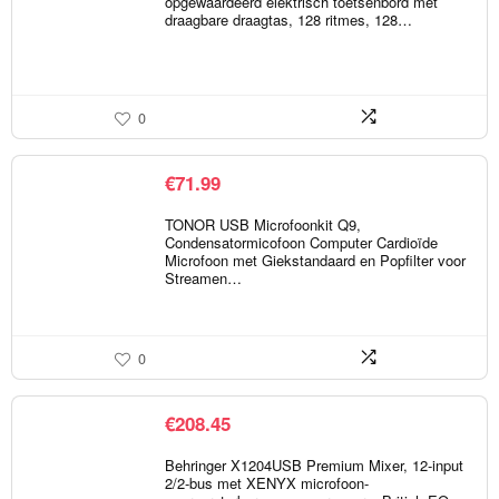
opgewaardeerd elektrisch toetsenbord met
draagbare draagtas, 128 ritmes, 128…
0
€
71.99
TONOR USB Microfoonkit Q9,
Condensatormicofoon Computer Cardioïde
Microfoon met Giekstandaard en Popfilter voor
Streamen…
0
€
208.45
Behringer X1204USB Premium Mixer, 12-input
2/2-bus met XENYX microfoon-