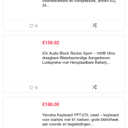
voorversterkers en compressors, British EQ,
24…
0
€
158.92
iOn Audio Block Rocker Sport – 100W Ultra-
draagbare Waterbestendige Aangedreven
Luidspreker met Heroplaadbare Batterij…
0
€
188.00
Yamaha Keyboard YPT-270, zwart – keyboard
voor starters met 61 toetsen, grote bibliotheek
aan sounds en begeleidingen…