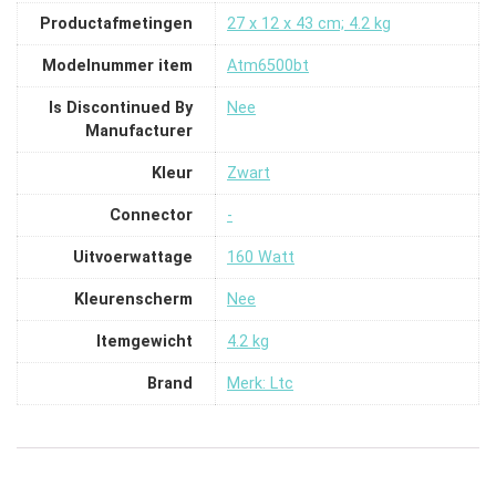
Productafmetingen
‎27 x 12 x 43 cm; 4.2 kg
Modelnummer item
‎Atm6500bt
Is Discontinued By
‎Nee
Manufacturer
Kleur
‎Zwart
Connector
‎-
Uitvoerwattage
‎160 Watt
Kleurenscherm
‎Nee
Itemgewicht
‎4.2 kg
Brand
Merk: Ltc