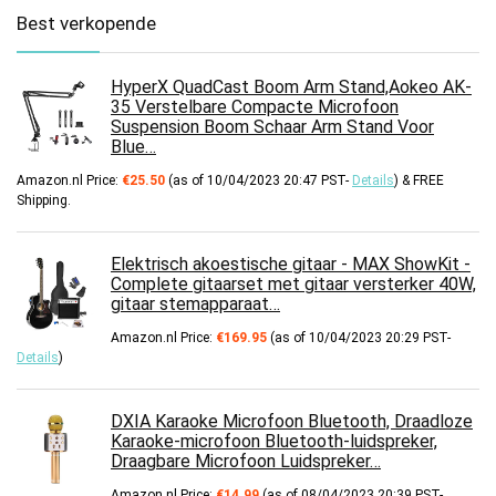
Best verkopende
HyperX QuadCast Boom Arm Stand,Aokeo AK-
35 Verstelbare Compacte Microfoon
Suspension Boom Schaar Arm Stand Voor
Blue…
Amazon.nl Price:
€
25.50
(as of 10/04/2023 20:47 PST-
Details
)
&
FREE
Shipping
.
Elektrisch akoestische gitaar - MAX ShowKit -
Complete gitaarset met gitaar versterker 40W,
gitaar stemapparaat…
Amazon.nl Price:
€
169.95
(as of 10/04/2023 20:29 PST-
Details
)
DXIA Karaoke Microfoon Bluetooth, Draadloze
Karaoke-microfoon Bluetooth-luidspreker,
Draagbare Microfoon Luidspreker…
Amazon.nl Price:
€
14.99
(as of 08/04/2023 20:39 PST-