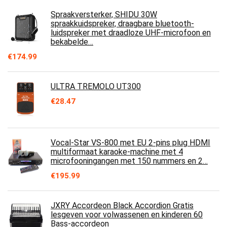
Spraakversterker, SHIDU 30W
spraakkuidspreker, draagbare bluetooth-
luidspreker met draadloze UHF-microfoon en
bekabelde…
€
174.99
ULTRA TREMOLO UT300
€
28.47
Vocal-Star VS-800 met EU 2-pins plug HDMI
multiformaat karaoke-machine met 4
microfooningangen met 150 nummers en 2…
€
195.99
JXRY Accordeon Black Accordion Gratis
lesgeven voor volwassenen en kinderen 60
Bass-accordeon