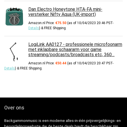
Dan Electro Honeytone HTA-FA mini-
versterker Nifty Aqua (UK-import)
Amazon.nl Price:
€
75.50
(as of 10/04/2023 20:46 PST-
Details
)
&
FREE Shipping
.
LogiLink AA0127 - professionele microfoonarm
met inklapbare schaararm voor game
streaming/podcasts/broadcasts etc, 360…
Amazon.nl Price:
€
50.44
(as of 10/04/2023 20:47 PST-
Details
)
&
FREE Shipping
.
Over ons
Backgammonmusic is een moderne alles-in-één prijsvergelijkings- en
beoordelingswebsite die de beste deals biedt die beschikbaar zijn