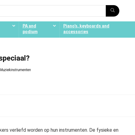
PA and
Piano’s, keyboards and
podium
accessories
speciaal?
Muziekinstrumenten
kers verliefd worden op hun instrumenten. De fysieke en