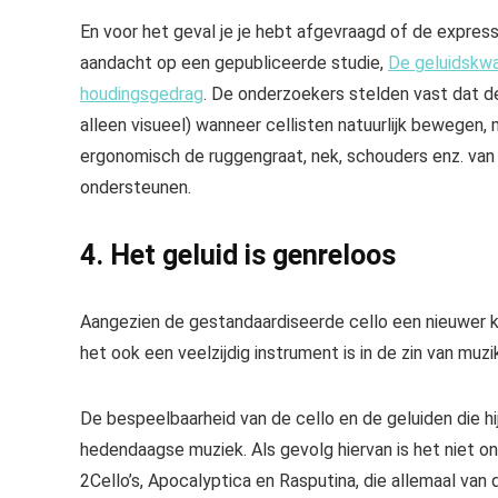
En voor het geval je je hebt afgevraagd of de expres
aandacht op een gepubliceerde studie,
De geluidskwal
houdingsgedrag
. De onderzoekers stelden vast dat de 
alleen visueel) wanneer cellisten natuurlijk bewegen,
ergonomisch de ruggengraat, nek, schouders enz. va
ondersteunen.
4. Het geluid is genreloos
Aangezien de gestandaardiseerde cello een nieuwer kin
het ook een veelzijdig instrument is in de zin van muz
De bespeelbaarheid van de cello en de geluiden die h
hedendaagse muziek. Als gevolg hiervan is het niet o
2Cello’s, Apocalyptica en Rasputina,
die allemaal van 