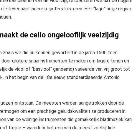
orme kampioenen van de viool zijn, respecteren we dat de hoger
e liever naar lagere registers luisteren. Het “lage” hoge regist
iduen.
aakt de cello ongelooflijk veelzijdig
llo zoals we die nu kennen geworteld in de jaren 1500 toen
door grotere snaarinstrumenten te maken om lagere tonen en
ijk de viool of “basviool” genoemd) varieerde van vrij groot tot
lijk, in het begin van de 18e eeuw, standaardiseerde Antonio
irtuozen’ ontstaan. De meesten werden aangetrokken door de
 vermogen om een ​​prachtige geluidskwaliteit te produceren in
s een van de weinige instrumenten die gemakkelijk bladmuziek kan
or of treble – waardoor het een van de meest veelzijdige