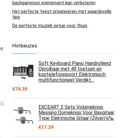
backgammon evenement kan verbeteren
Het perfecte feest organiseren met waardevolle
tips
De perfecte muziek setup voor thuis
Hotkeuzes
en
Soft Keyboard Piano Handrollend
Oprolbaar met 49 toetsen en
koptelefoonpoort Elektronisch
multifunctioneel Verdikt…
€
74.39
lo
EXCEART 2 Sets Volumeknop
Messing Domeknop Voor Basgitaar
Type Elektrische Gitaar (Zilverï¼‰
€
11.29