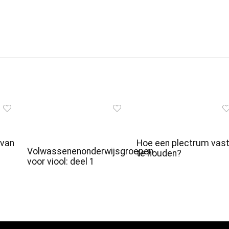
 van
Hoe een plectrum vas
Volwassenenonderwijsgroepen
te houden?
voor viool: deel 1