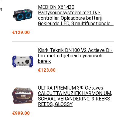
e
MEDION X61420
er
Partysoundsysteem met DJ-
controller, Oplaadbare batterij,
Gekleurde LED, 8 multifunctionele…
€
129.00
Klark Teknik DN100 V2 Actieve DI-
box met uitgebreid dynamisch
bereik
€
123.80
ULTRA PREMIUM 3¾ Octaves
CALCUTTA MUZIEK HARMONIUM,
SCHAAL VERANDERING, 3 REEKS
REEDS, GLOSSY
€
999.00