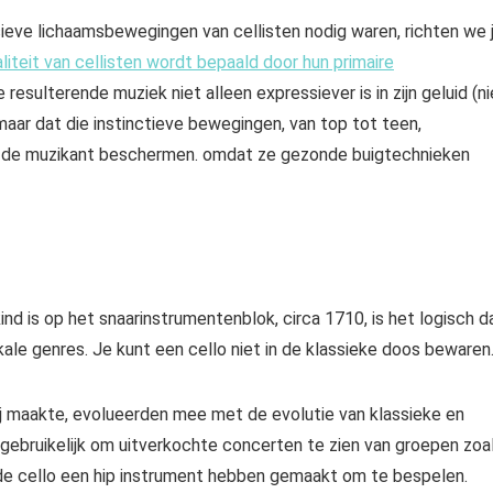
sieve lichaamsbewegingen van cellisten nodig waren, richten we 
iteit van cellisten wordt bepaald door hun primaire
resulterende muziek niet alleen expressiever is in zijn geluid (ni
 maar dat die instinctieve bewegingen, van top tot teen,
n de muzikant beschermen. omdat ze gezonde buigtechnieken
d is op het snaarinstrumentenblok, circa 1710, is het logisch d
ikale genres. Je kunt een cello niet in de klassieke doos bewaren
ij maakte, evolueerden mee met de evolutie van klassieke en
ngebruikelijk om uitverkochte concerten te zien van groepen zoa
de cello een hip instrument hebben gemaakt om te bespelen.