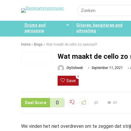
Search
for:
Drums and
Gitaren, basgitaren and
percussie
uitrusting
Home
»
blogs
»
Wat maakt de cello zo speciaal?
Wat maakt de cello zo 
Stylishweb
September 11, 2021
0
Save
0
Deal Score
43
We vinden het niet overdreven om te zeggen dat strij