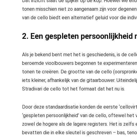
Dat inzicht slaat de spijker op de kop. Hoewel we en
tonen misschien niet zo aangenaam zijn voor degenen di
van de cello biedt een alternatief geluid voor die indiv
2. Een gespleten persoonlijkheid m
Als je bekend bent met
het is geschiedenis
, is de ce
beroemde vioolbouwers begonnen te experimenteren 
tonen te creëren. De grootte van de cello (oorspronkel
iets kleiner, afhankelijk van de gitaarbouwer. Uiteinde
Stradivari de cello tot het formaat dat het nu is.
Door deze standaardisatie konden de eerste ‘cellov
‘gespleten persoonlijkheid’ van de cello, oftewel het
zowel de hogere als de lagere registers. Het is zelf
bevatten die in elke sleutel is geschreven – bas, ten