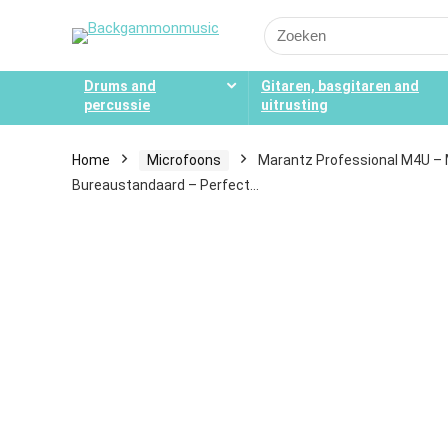
Search
for:
Drums and
Gitaren, basgitaren and
percussie
uitrusting
Home
Microfoons
Marantz Professional M4U – 
Bureaustandaard – Perfect…