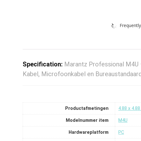
Frequently
Specification:
Marantz Professional M4U
Kabel, Microfoonkabel en Bureaustandaar
Productafmetingen
‎4.88 x 4.8
Modelnummer item
‎M4U
Hardwareplatform
‎PC