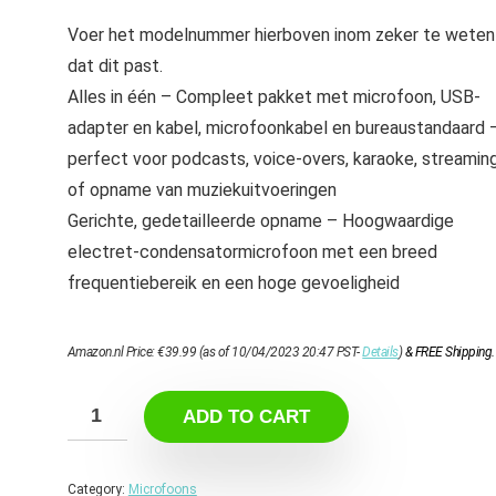
Voer het modelnummer hierboven inom zeker te weten
dat dit past.
Alles in één – Compleet pakket met microfoon, USB-
adapter en kabel, microfoonkabel en bureaustandaard 
perfect voor podcasts, voice-overs, karaoke, streamin
of opname van muziekuitvoeringen
Gerichte, gedetailleerde opname – Hoogwaardige
electret-condensatormicrofoon met een breed
frequentiebereik en een hoge gevoeligheid
Amazon.nl Price:
€
39.99
(as of 10/04/2023 20:47 PST-
Details
)
&
FREE Shipping
.
ADD TO CART
Category:
Microfoons