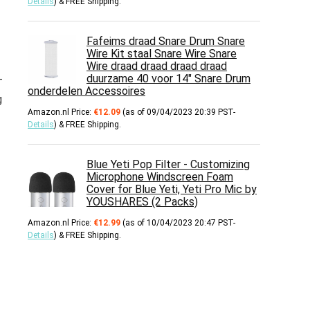
Details
)
&
FREE Shipping
.
Fafeims draad Snare Drum Snare
Wire Kit staal Snare Wire Snare
Wire draad draad draad draad
duurzame 40 voor 14" Snare Drum
–
onderdelen Accessoires
g
Amazon.nl Price:
€
12.09
(as of 09/04/2023 20:39 PST-
Details
)
&
FREE Shipping
.
Blue Yeti Pop Filter - Customizing
Microphone Windscreen Foam
Cover for Blue Yeti, Yeti Pro Mic by
YOUSHARES (2 Packs)
Amazon.nl Price:
€
12.99
(as of 10/04/2023 20:47 PST-
Details
)
&
FREE Shipping
.