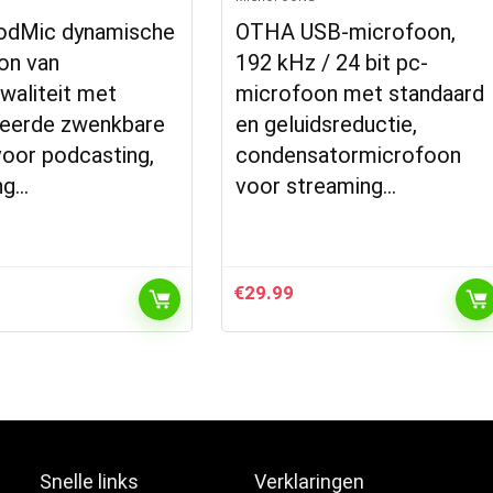
dMic dynamische
OTHA USB-microfoon,
on van
192 kHz / 24 bit pc-
waliteit met
microfoon met standaard
reerde zwenkbare
en geluidsreductie,
voor podcasting,
condensatormicrofoon
ng…
voor streaming…
€
29.99
Snelle links
Verklaringen