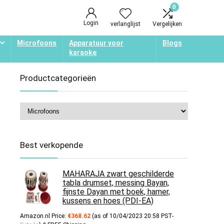
0
Login
verlanglijst
Vergelijken
Microfoons
Apparatuur voor
Blogs
karaoke
Productcategorieën
n
Best verkopende
MAHARAJA zwart geschilderde
tabla drumset, messing Bayan,
fijnste Dayan met boek, hamer,
kussens en hoes (PDI-EA)
Amazon.nl Price:
€
368.62
(as of 10/04/2023 20:58 PST-