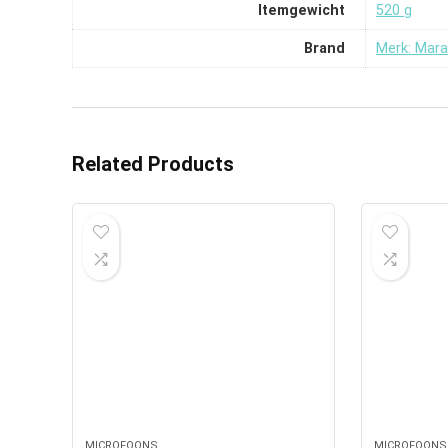
Itemgewicht
‎520 g
Brand
Merk: Mara
Related Products
MICROFOONS
MICROFOONS