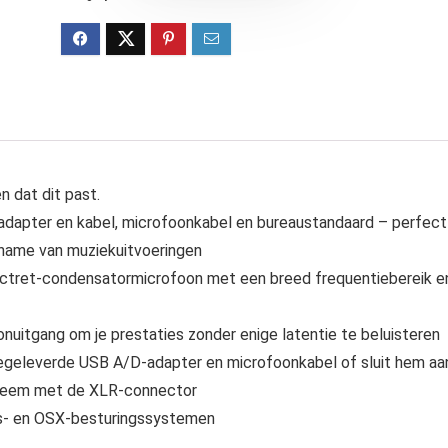
 dat dit past.
adapter en kabel, microfoonkabel en bureaustandaard – perfect
pname van muziekuitvoeringen
ectret-condensatormicrofoon met een breed frequentiebereik e
uitgang om je prestaties zonder enige latentie te beluisteren
egeleverde USB A/D-adapter en microfoonkabel of sluit hem aa
ysteem met de XLR-connector
ws- en OSX-besturingssystemen