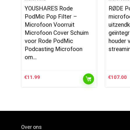
YOUSHARES Rode
RØDE Po
PodMic Pop Filter –
microfo
Microfoon Voorruit
uitzendk
Microfoon Cover Schuim
geïnteg
voor Rode PodMic
houder 
Podcasting Microfoon
streami
om…
€
11.99
€
107.00
Over ons