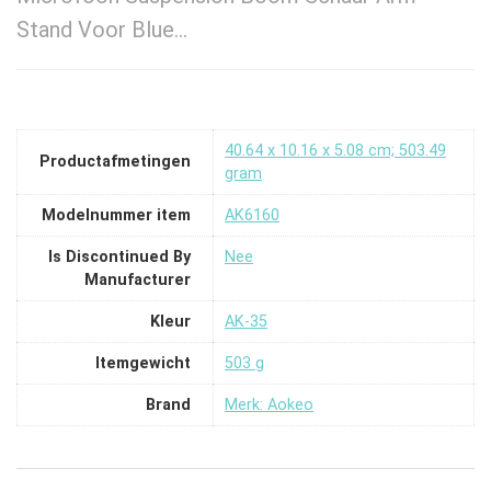
Stand Voor Blue…
‎40.64 x 10.16 x 5.08 cm; 503.49
Productafmetingen
gram
Modelnummer item
‎AK6160
Is Discontinued By
‎Nee
Manufacturer
Kleur
‎AK-35
Itemgewicht
‎503 g
Brand
Merk: Aokeo