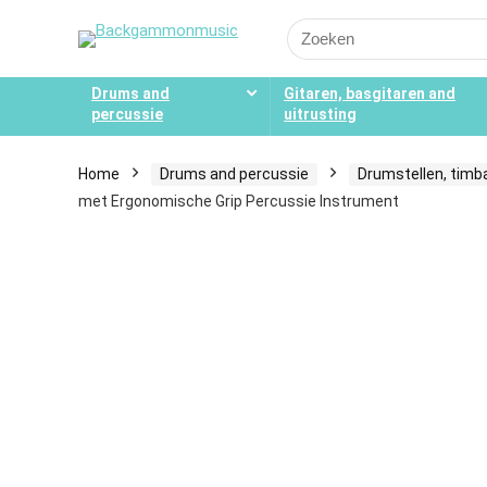
Search
for:
Drums and
Gitaren, basgitaren and
percussie
uitrusting
Home
Drums and percussie
Drumstellen, timb
met Ergonomische Grip Percussie Instrument