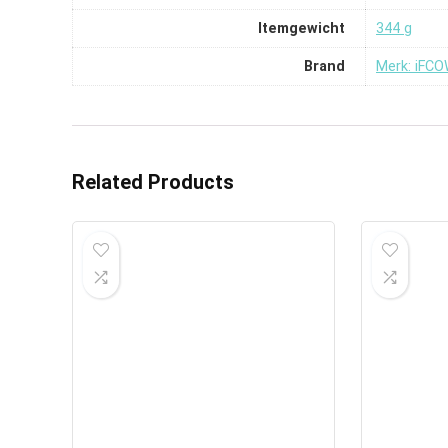
Itemgewicht
‎344 g
Brand
Merk: iFC
Related Products