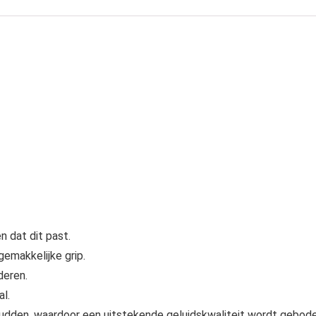
 dat dit past.
gemakkelijke grip.
deren.
l.
chudden, waardoor een uitstekende geluidskwaliteit wordt gebode