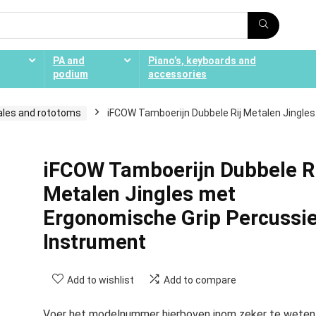
PA and
Piano’s, keyboards and
podium
accessories
ales and rototoms
iFCOW Tamboerijn Dubbele Rij Metalen Jingles
iFCOW Tamboerijn Dubbele Ri
Metalen Jingles met
Ergonomische Grip Percussi
Instrument
Add to wishlist
Add to compare
Voer het modelnummer hierboven inom zeker te weten