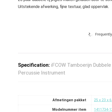
Uitstekende afwerking, fijne textuur, glad oppervlak.
Frequently
Specification:
iFCOW Tamboerijn Dubbele 
Percussie Instrument
Afmetingen pakket
‎25 x 23 x
Modelnummer item
‎1411734-