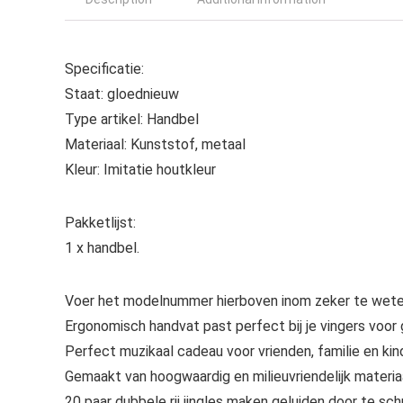
Specificatie:
Staat: gloednieuw
Type artikel: Handbel
Materiaal: Kunststof, metaal
Kleur: Imitatie houtkleur
Pakketlijst:
1 x handbel.
Voer het modelnummer hierboven inom zeker te weten
Ergonomisch handvat past perfect bij je vingers voor 
Perfect muzikaal cadeau voor vrienden, familie en kin
Gemaakt van hoogwaardig en milieuvriendelijk materiaa
20 paar dubbele rij jingles maken geluiden door te s