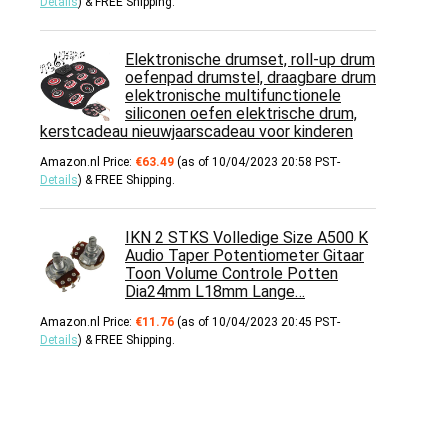
Details
)
&
FREE Shipping
.
Elektronische drumset, roll-up drum
oefenpad drumstel, draagbare drum
elektronische multifunctionele
siliconen oefen elektrische drum,
kerstcadeau nieuwjaarscadeau voor kinderen
Amazon.nl Price:
€
63.49
(as of 10/04/2023 20:58 PST-
Details
)
&
FREE Shipping
.
IKN 2 STKS Volledige Size A500 K
Audio Taper Potentiometer Gitaar
Toon Volume Controle Potten
Dia24mm L18mm Lange…
Amazon.nl Price:
€
11.76
(as of 10/04/2023 20:45 PST-
Details
)
&
FREE Shipping
.