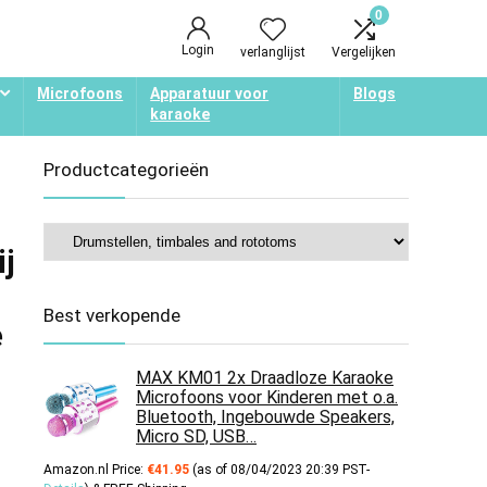
0
Login
verlanglijst
Vergelijken
Microfoons
Apparatuur voor
Blogs
karaoke
Productcategorieën
j
Best verkopende
e
MAX KM01 2x Draadloze Karaoke
Microfoons voor Kinderen met o.a.
Bluetooth, Ingebouwde Speakers,
Micro SD, USB…
Amazon.nl Price:
€
41.95
(as of 08/04/2023 20:39 PST-