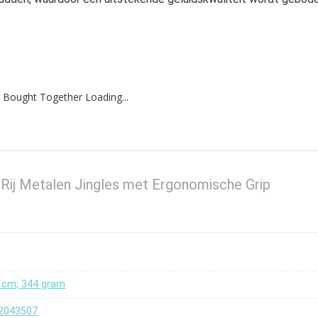
 Bought Together Loading...
Rij Metalen Jingles met Ergonomische Grip
 6 cm; 344 gram
12043507