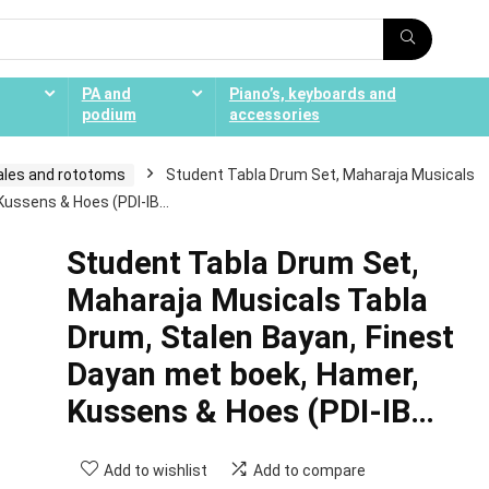
PA and
Piano’s, keyboards and
podium
accessories
ales and rototoms
Student Tabla Drum Set, Maharaja Musicals
 Kussens & Hoes (PDI-IB…
Student Tabla Drum Set,
Maharaja Musicals Tabla
Drum, Stalen Bayan, Finest
Dayan met boek, Hamer,
Kussens & Hoes (PDI-IB…
Add to wishlist
Add to compare