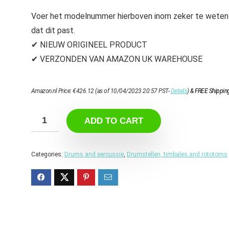
Voer het modelnummer hierboven inom zeker te weten
dat dit past.
✔ NIEUW ORIGINEEL PRODUCT
✔ VERZONDEN VAN AMAZON UK WAREHOUSE
Amazon.nl Price:
€
426.12
(as of 10/04/2023 20:57 PST-
Details
)
&
FREE Shippin
ADD TO CART
Categories:
Drums and percussie
,
Drumstellen, timbales and rototoms