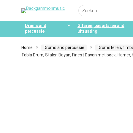
Search
for:
Drums and
Gitaren, basgitaren and
percussie
uitrusting
Home
Drums and percussie
Drumstellen, timb
Tabla Drum, Stalen Bayan, Finest Dayan met boek, Hamer,