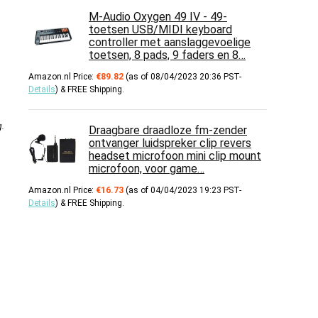
M-Audio Oxygen 49 IV - 49-
toetsen USB/MIDI keyboard
controller met aanslaggevoelige
toetsen, 8 pads, 9 faders en 8…
Amazon.nl Price:
€
89.82
(as of 08/04/2023 20:36 PST-
Details
)
&
FREE Shipping
.
g
.
Draagbare draadloze fm-zender
ontvanger luidspreker clip revers
headset microfoon mini clip mount
microfoon, voor game…
Amazon.nl Price:
€
16.73
(as of 04/04/2023 19:23 PST-
Details
)
&
FREE Shipping
.