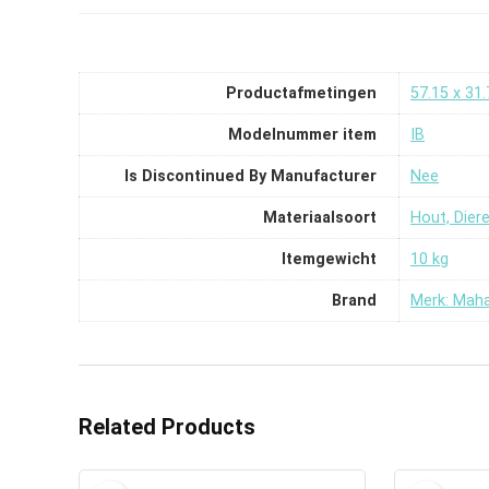
Productafmetingen
‎57.15 x 31
Modelnummer item
‎IB
Is Discontinued By Manufacturer
‎Nee
Materiaalsoort
‎Hout, Dier
Itemgewicht
‎10 kg
Brand
Merk: Maha
Related Products