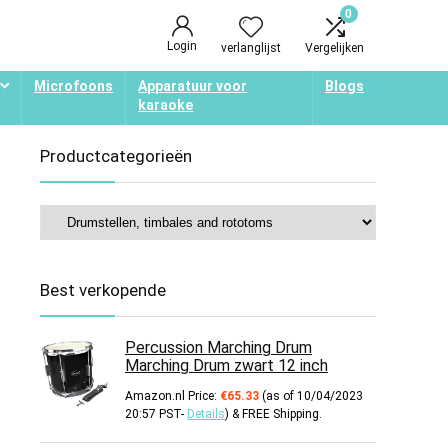
0
Login
verlanglijst
Vergelijken
Microfoons
Apparatuur voor
Blogs
karaoke
Productcategorieën
Best verkopende
Percussion Marching Drum
Marching Drum zwart 12 inch
Amazon.nl Price:
€
65.33
(as of 10/04/2023
20:57 PST-
Details
)
&
FREE Shipping
.