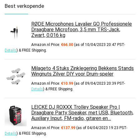
Best verkopende
RØDE Microphones Lavalier GO Professionele
Draagbare Microfoon, 3,5 mm TRS-Jack,
Zwart, 0.016 kg
Amazon.nl Price:
€
66.00
(as of 10/04/2023 20:47 PST-
Details
)
&
FREE Shipping
.
Milageto 4 Stuks Zinklegering Bekkens Stands
Wingnuts Zilver DIY voor Drum-speler
Amazon.nl Price:
€
10.99
(as of 09/04/2023 20:39 PST-
Details
)
&
FREE Shipping
.
LEICKE DJ ROXXX Trolley Speaker Pro |
Draagbare Party Speaker, met USB, Bluetooth,
Auxiliary Input, FM-radio, gitaren en…
Amazon.nl Price:
€
137.99
(as of 04/04/2023 19:23 PST-
Details
)
&
FREE Shipping
.