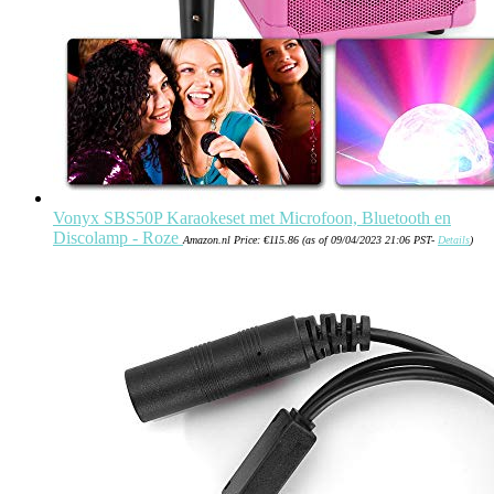
Vonyx SBS50P Karaokeset met Microfoon, Bluetooth en
Discolamp - Roze
Amazon.nl Price:
€
115.86
(as of 09/04/2023 21:06 PST-
Details
)