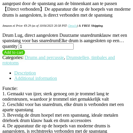
aangepast door de spanstang aan de binnenkant aan te passen
【Direct verbonden】De apparatuur die op de hoepels van moderne
drums is aangesloten, is direct verbonden met de spanstang
Amazon.nl Price:
€
9.29
(as of 10/04/2023 20:58 PST-
Details
)
&
FREE Shipping
.
Drum Lug, direct aangesloten Duurzame snaredrumklauw met een
spanstang voor bas snaredrumElke drum is aangesloten op een…
quantity
Add to cart
Categories:
Drums and percussie
,
Drumstellen, timbales and
rototoms
Description
Additional information
Functie:
1. Gemaakt van ijzer, sterk genoeg om je trommel lang te
ondersteunen, waardoor je trommel niet gemakkelijk valt
2. Geschikt voor bas snaredrum, elke drum is verbonden met een
aparte spanstang
3. Bevestig de drum hoepel met een spanstang, ideale metalen
driehoek drum klauw haak en drum accessoires
4. De apparatuur die op de hoepels van moderne drums is
aangesloten, is rechtstreeks verbonden met de spanstang