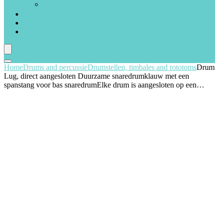
Piano’s
Microfoons
Apparatuur voor karaoke
Blogs
Home
Drums and percussie
Drumstellen, timbales and rototoms
Drum
Lug, direct aangesloten Duurzame snaredrumklauw met een
spanstang voor bas snaredrumElke drum is aangesloten op een…