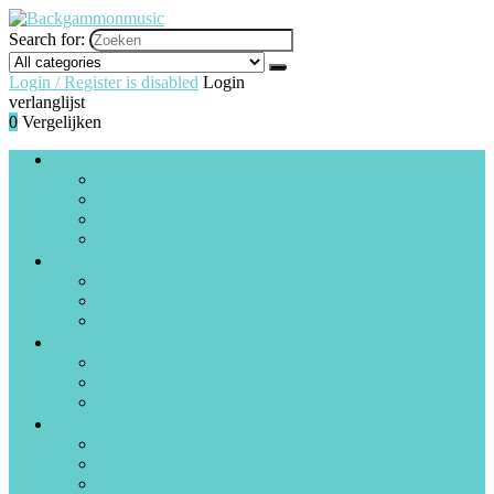
Search for:
Login / Register is disabled
Login
verlanglijst
0
Vergelijken
Drums and percussie
Drumstellen, timbales and rototoms
Drumonderdelen
Elektronische drums
Handtrommels
Gitaren, basgitaren and uitrusting
Gitaren, basgitaren and sets
Effectpedalen
Versterkers and voorversterkers
PA and podium
PA-systemen
D.I.-boxen
Mengpanelen
Piano’s, keyboards and accessories
Elektronische keyboards
Digitale piano’s
Folk and wereldmuziek