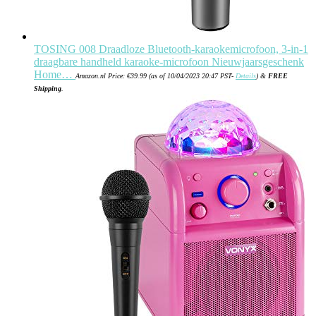
TOSING 008 Draadloze Bluetooth-karaokemicrofoon, 3-in-1
draagbare handheld karaoke-microfoon Nieuwjaarsgeschenk
Home…
Amazon.nl Price:
€
39.99
(as of 10/04/2023 20:47 PST-
Details
)
&
FREE
Shipping
.