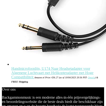
Handmicrofoonlijn, U174 Naar Headsetadapter voor
Algemene Luchtvaart met Helikopteradapter met Hoge
Compatibiliteit
Amazon.nl Price:
€
36.27
(as of 10/04/2023 20:56 PST-
Details
)
&
FREE Shipping
.
Over ons
Backgammonmusic is een moderne alles-in-één prijsvergelijkings-
en beoordelingswebsite die de beste deals biedt die beschikbaar zijn
op amazon en u op de hoogte houdt via de laatst toegevoegde blogs.