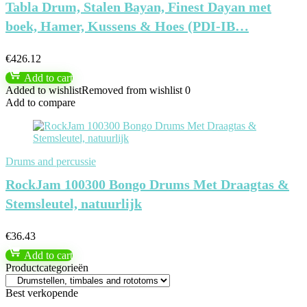
Tabla Drum, Stalen Bayan, Finest Dayan met
boek, Hamer, Kussens & Hoes (PDI-IB…
€
426.12
Add to cart
Added to wishlist
Removed from wishlist
0
Add to compare
Drums and percussie
RockJam 100300 Bongo Drums Met Draagtas &
Stemsleutel, natuurlijk
€
36.43
Add to cart
Productcategorieën
Best verkopende