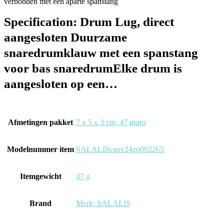
verbonden met een aparte spanstang
Specification:
Drum Lug, direct
aangesloten Duurzame
snaredrumklauw met een spanstang
voor bas snaredrumElke drum is
aangesloten op een…
Afmetingen pakket
‎7 x 5 x 3 cm; 47 gram
Modelnummer item
‎SALALIScanv24zo092265
Itemgewicht
‎47 g
Brand
Merk: SALALIS