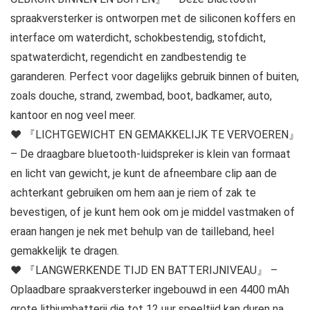
spraakversterker is ontworpen met de siliconen koffers en
interface om waterdicht, schokbestendig, stofdicht,
spatwaterdicht, regendicht en zandbestendig te
garanderen. Perfect voor dagelijks gebruik binnen of buiten,
zoals douche, strand, zwembad, boot, badkamer, auto,
kantoor en nog veel meer.
❤ 『LICHTGEWICHT EN GEMAKKELIJK TE VERVOEREN』
– De draagbare bluetooth-luidspreker is klein van formaat
en licht van gewicht, je kunt de afneembare clip aan de
achterkant gebruiken om hem aan je riem of zak te
bevestigen, of je kunt hem ook om je middel vastmaken of
eraan hangen je nek met behulp van de tailleband, heel
gemakkelijk te dragen.
❤ 『LANGWERKENDE TIJD EN BATTERIJNIVEAU』 –
Oplaadbare spraakversterker ingebouwd in een 4400 mAh
grote lithiumbatterij die tot 12 uur speeltijd kan duren na