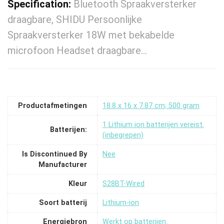
Specification:
Bluetooth Spraakversterker
draagbare, SHIDU Persoonlijke
Spraakversterker 18W met bekabelde
microfoon Headset draagbare…
Productafmetingen
‎18.8 x 16 x 7.87 cm; 500 gram
‎1 Lithium ion batterijen vereist.
Batterijen:
(inbegrepen)
Is Discontinued By
‎Nee
Manufacturer
Kleur
‎S28BT-Wired
Soort batterij
‎Lithium-ion
Energiebron
‎Werkt op batterijen.