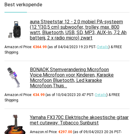
Best verkopende
auna Streetstar 12 - 2.0 mobiel PA-systeem
(12 "(30,5 cm) subwoofer, trolley, max. 800
watt, Bluetooth, USB, SD, MP3, AUX-In, 7,2 Ah
batterij, 2 x radio micro) zwart
Amazon.nl Price:
€
364.99
(as of 04/04/2023 19:23 PST-
Details
)
&
FREE
Shipping
.
BONAOK Stemverandering Microfoon
Voice,Microfoon voor Kinderen, Karaoke
Microfoon Bluetooth, Led karaoke
Microfoon,Thuis…
Amazon.nl Price:
€
34.99
(as of 10/04/2023 20:47 PST-
Details
)
&
FREE
Shipping
.
Yamaha FX370C Elektrische akoestische gitaar
met cutaway: Tobacco Sunburst
Amazon.nl Price:
€
297.00
(as of 09/04/2023 20:26 PST-