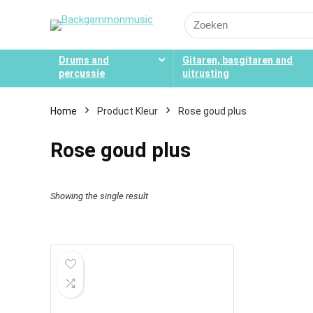
Search
for:
Drums and
Gitaren, basgitaren and
percussie
uitrusting
Home
Product Kleur
Rose goud plus
Rose goud plus
Showing the single result