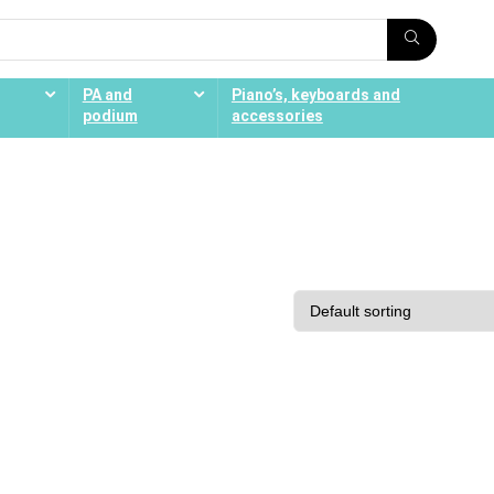
PA and
Piano’s, keyboards and
podium
accessories