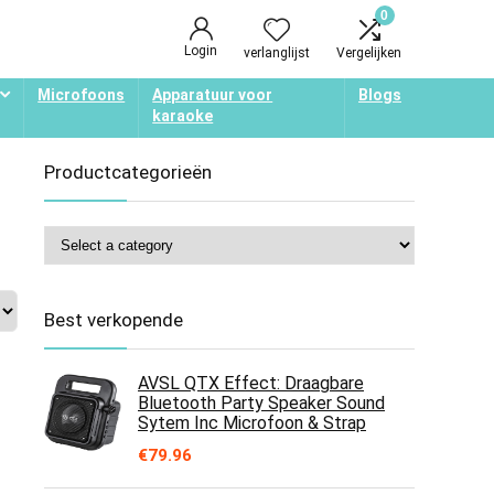
0
Login
verlanglijst
Vergelijken
Microfoons
Apparatuur voor
Blogs
karaoke
Productcategorieën
Best verkopende
AVSL QTX Effect: Draagbare
Bluetooth Party Speaker Sound
Sytem Inc Microfoon & Strap
€
79.96