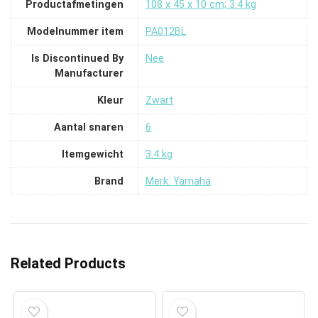
Productafmetingen
‎108 x 45 x 10 cm; 3.4 kg
Modelnummer item
‎PA012BL
Is Discontinued By
‎Nee
Manufacturer
Kleur
‎Zwart
Aantal snaren
‎6
Itemgewicht
‎3.4 kg
Brand
Merk: Yamaha
Related Products