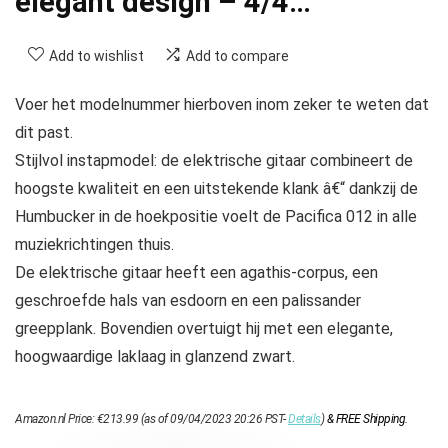
elegant design – 4/4…
Add to wishlist
Add to compare
Voer het modelnummer hierboven inom zeker te weten dat
dit past.
Stijlvol instapmodel: de elektrische gitaar combineert de
hoogste kwaliteit en een uitstekende klank â€“ dankzij de
Humbucker in de hoekpositie voelt de Pacifica 012 in alle
muziekrichtingen thuis.
De elektrische gitaar heeft een agathis-corpus, een
geschroefde hals van esdoorn en een palissander
greepplank. Bovendien overtuigt hij met een elegante,
hoogwaardige laklaag in glanzend zwart.
Amazon.nl Price:
€
213.99
(as of 09/04/2023 20:26 PST-
Details
)
&
FREE Shipping
.