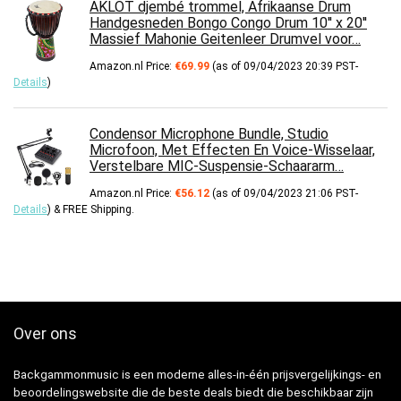
AKLOT djembé trommel, Afrikaanse Drum
Handgesneden Bongo Congo Drum 10'' x 20''
Massief Mahonie Geitenleer Drumvel voor…
Amazon.nl Price:
€
69.99
(as of 09/04/2023 20:39 PST-
Details
)
Condensor Microphone Bundle, Studio
Microfoon, Met Effecten En Voice-Wisselaar,
Verstelbare MIC-Suspensie-Schaararm…
Amazon.nl Price:
€
56.12
(as of 09/04/2023 21:06 PST-
Details
)
&
FREE Shipping
.
Over ons
Backgammonmusic is een moderne alles-in-één prijsvergelijkings- en
beoordelingswebsite die de beste deals biedt die beschikbaar zijn