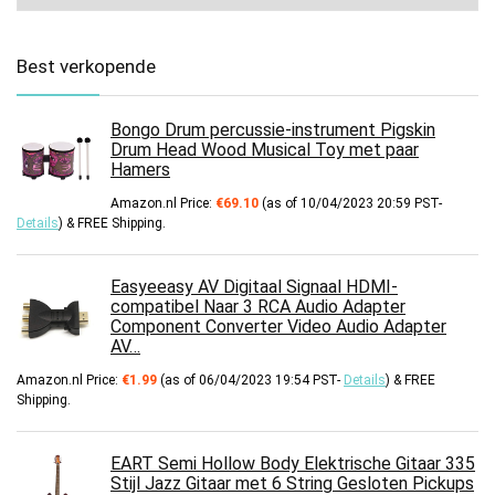
Best verkopende
Bongo Drum percussie-instrument Pigskin
Drum Head Wood Musical Toy met paar
Hamers
Amazon.nl Price:
€
69.10
(as of 10/04/2023 20:59 PST-
Details
)
&
FREE Shipping
.
Easyeeasy AV Digitaal Signaal HDMI-
compatibel Naar 3 RCA Audio Adapter
Component Converter Video Audio Adapter
AV…
Amazon.nl Price:
€
1.99
(as of 06/04/2023 19:54 PST-
Details
)
&
FREE
Shipping
.
EART Semi Hollow Body Elektrische Gitaar 335
Stijl Jazz Gitaar met 6 String Gesloten Pickups