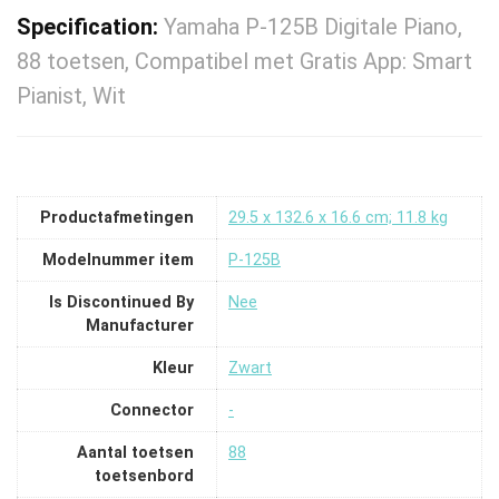
Specification:
Yamaha P-125B Digitale Piano,
88 toetsen, Compatibel met Gratis App: Smart
Pianist, Wit
Productafmetingen
‎29.5 x 132.6 x 16.6 cm; 11.8 kg
Modelnummer item
‎P-125B
Is Discontinued By
‎Nee
Manufacturer
Kleur
‎Zwart
Connector
‎-
Aantal toetsen
‎88
toetsenbord