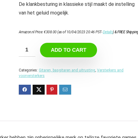
De klankbesturing in klassieke stijl maakt de instelling
van het geluid mogelijk.
Amazon.nl Price:
€
308.00
(as of 10/04/2023 20:46 PST-
Details
)
&
FREE Shippin
ADD TO CART
Categories:
Gitaren, basgitaren and uitrusting
,
Versterkers and
voorversterkers
erker hebben zijn onberispelijke merk op talloze favoriete games,