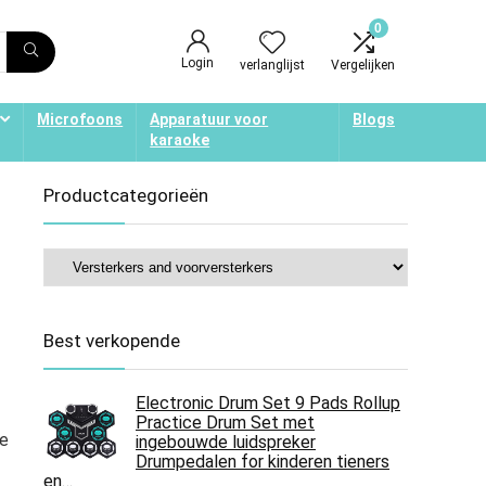
0
Login
verlanglijst
Vergelijken
Microfoons
Apparatuur voor
Blogs
karaoke
Productcategorieën
Best verkopende
Electronic Drum Set 9 Pads Rollup
Practice Drum Set met
de
ingebouwde luidspreker
Drumpedalen for kinderen tieners
en…