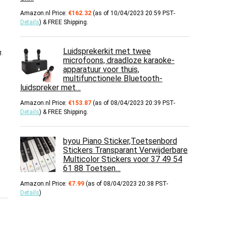
Amazon.nl Price:
€
162.32
(as of 10/04/2023 20:59 PST-
Details
)
&
FREE Shipping
.
Luidsprekerkit met twee
g
.
microfoons, draadloze karaoke-
apparatuur voor thuis,
multifunctionele Bluetooth-
luidspreker met…
Amazon.nl Price:
€
153.87
(as of 08/04/2023 20:39 PST-
Details
)
&
FREE Shipping
.
byou Piano Sticker,Toetsenbord
Stickers Transparant Verwijderbare
Multicolor Stickers voor 37 49 54
61 88 Toetsen…
Amazon.nl Price:
€
7.99
(as of 08/04/2023 20:38 PST-
Details
)