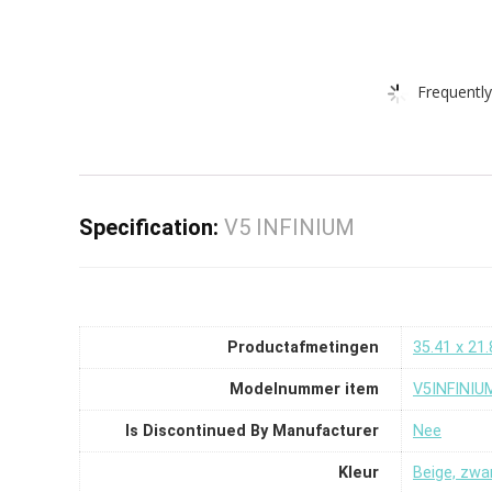
Frequently
Specification:
V5 INFINIUM
Productafmetingen
‎35.41 x 21
Modelnummer item
‎V5INFINIU
Is Discontinued By Manufacturer
‎Nee
Kleur
‎Beige, zwa