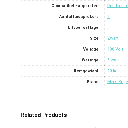
Compatibele apparaten
‎Rendimien
Aantal luidsprekers
‎1
Uitvoerwattage
‎5
Size
‎Zwart
Voltage
‎100 Volt
Wattage
‎5 watt
Itemgewicht
‎10 kg
Brand
Merk: Buge
Related Products