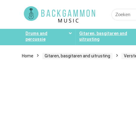
Search
for:
Drums and
Gitaren, basgitaren and
percussie
uitrusting
Home
Gitaren, basgitaren and uitrusting
Verst