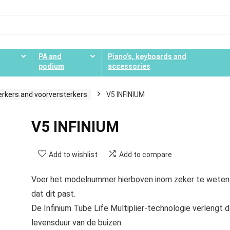
PA and
Piano’s, keyboards and
podium
accessories
erkers and voorversterkers
V5 INFINIUM
V5 INFINIUM
Add to wishlist
Add to compare
Voer het modelnummer hierboven inom zeker te weten
dat dit past.
De Infinium Tube Life Multiplier-technologie verlengt 
levensduur van de buizen.