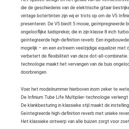
die de geschiedenis van de elektrische gitaar bestrijk
vintage botertinten zijn wij er trots op om de V5 Inf
presenteren. De V5 biedt 5 mooie, geïmpregneerde bui
ongelooflijke luidspreker, die in zijn klasse 8 inch tu
geïntegreerde high-definition reverb. Een ingebouwd
mogelijk – en een extreem veelzijdige equalizer met 
verbetert de flexibiliteit van deze dot-all-combinatie
technologie maakt het vervangen van de buis ongeloof
doorbrengen.
Voer het modelnummer hierboven inom zeker te weten
De Infinium Tube Life Multiplier-technologie verlengt
De klankbesturing in klassieke stijl maakt de instelling
Geïntegreerde high-definition reverb met unieke rever
Het klassieke ontwerp van alle buizen zorgt voor zo