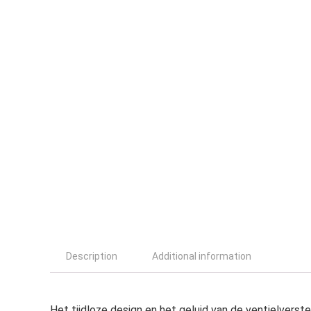
Description
Additional information
Het tijdloze design en het geluid van de ventielverst