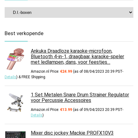
Best verkopende
Ankuka Draadloze karaoke-microfoon,
Bluetooth 4-in-1, draagbaar, karaoke-speler
met ledlampen, dans, voor feestjes…
Amazon.nl Price:
€
24.99
(as of 08/04/2023 20:39 PST-
Details
)
&
FREE Shipping
.
1 Set Metalen Snare Drum Strainer Regulator
voor Percussie Accessoires
Amazon.nl Price:
€
13.99
(as of 09/04/2023 20:39 PST-
Details
)
Mixer disc jockey Mackie PROFX10V3