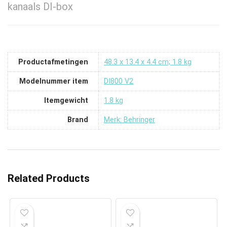
kanaals DI-box
Productafmetingen
‎48.3 x 13.4 x 4.4 cm; 1.8 kg
Modelnummer item
‎DI800 V2
Itemgewicht
‎1.8 kg
Brand
Merk: Behringer
Related Products