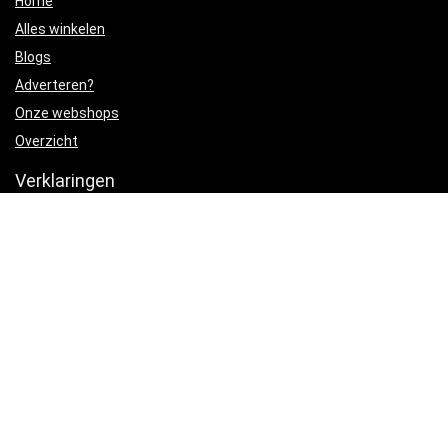
Home
Alles winkelen
Blogs
Adverteren?
Onze webshops
Overzicht
Verklaringen
Privacybeleid
algemene voorwaarden
Gelieerde openbaarmaking
Productcategorieën