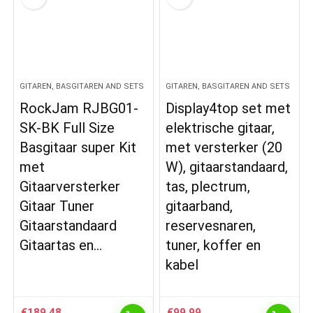
GITAREN, BASGITAREN AND SETS
GITAREN, BASGITAREN AND SETS
RockJam RJBG01-
Display4top set met
SK-BK Full Size
elektrische gitaar,
Basgitaar super Kit
met versterker (20
met
W), gitaarstandaard,
Gitaarversterker
tas, plectrum,
Gitaar Tuner
gitaarband,
Gitaarstandaard
reservesnaren,
Gitaartas en…
tuner, koffer en
kabel
€
189.48
€
99.99