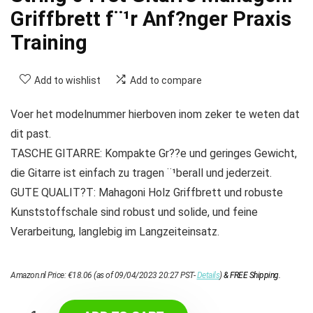
Griffbrett f¨¹r Anf?nger Praxis
Training
Add to wishlist
Add to compare
Voer het modelnummer hierboven inom zeker te weten dat
dit past.
TASCHE GITARRE: Kompakte Gr??e und geringes Gewicht,
die Gitarre ist einfach zu tragen ¨¹berall und jederzeit.
GUTE QUALIT?T: Mahagoni Holz Griffbrett und robuste
Kunststoffschale sind robust und solide, und feine
Verarbeitung, langlebig im Langzeiteinsatz.
Amazon.nl Price:
€
18.06
(as of 09/04/2023 20:27 PST-
Details
)
&
FREE Shipping
.