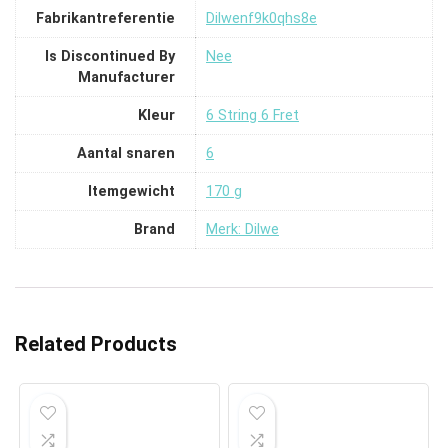
Fabrikantreferentie
‎Dilwenf9k0qhs8e
Is Discontinued By
‎Nee
Manufacturer
Kleur
‎6 String 6 Fret
Aantal snaren
‎6
Itemgewicht
‎170 g
Brand
Merk: Dilwe
Related Products