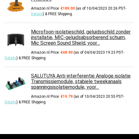
Amazon.nl Price:
€
189.00
(as of 10/04/2023 20:26 PST-
Details
)
&
FREE Shipping
.
Microfoon-isolatieschild, geluidsschild zonder
installatie, MIC-geluidsabsorberend schuim,
Mic Screen Sound Shield, voor…
Amazon.nl Price:
€
48.90
(as of 04/04/2023 19:23 PST-
Details
)
&
FREE Shipping
.
SALUTUYA Anti-interferentie Analoge isolatie
Transmissiemodule, stabiele tweekanaals
spanningsisolatiemodule, voor…
Amazon.nl Price:
€
19.79
(as of 10/04/2023 20:55 PST-
Details
)
&
FREE Shipping
.