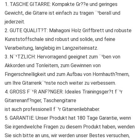
1. TASCHE GITARRE: Kompakte Gr??e und geringes
Gewicht, die Gitarre ist einfach zu tragen ¨¹berall und
jederzeit.
2. GUTE QUALIT?T: Mahagoni Holz Griffbrett und robuste
Kunststoffschale sind robust und solide, und feine
Verarbeitung, langlebig im Langzeiteinsatz.
3. N¨¹TZLICH: Hervorragend geeignet zum ¨¹ben von
Akkorden und Tonleitern, zum Gewinnen von
Fingerschnelligkeit und zum Aufbau von Hornhauth?rnern,
um Ihre Gitarrenk¨¹nste noch weiter zu verbessern.
4. GROSS F¨¹R ANF?NGER: Ideales Trainingsger?t f¨¹r
Gitarrenanf?nger, Taschengitarre
ist auch professionell f¨¹r Gitarrenliebhaber.
5. GARANTIE: Unser Produkt hat 180 Tage Garantie, wenn
Sie irgendwelche Fragen zu diesem Produkt haben, wenden
Sie sich bitte an uns, wir werden unser Bestes versuchen,