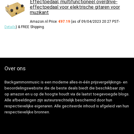
Effectpedaal, multifunctioneel overdrive-
effectpedaal voor elektrische gitaren voor
muzikant
Amazon.nl Price:
€
97.19
(as of 09/04/2023 20:27 PST-
Details
)
&
FREE Shipping
.
Over ons
Backgammonmusic is een moderne alles-in-één prijsvergelijkings- en
beoordelingswebsite die de beste deals biedt die beschikbaar zijn
op amazon en u op de hoogte houdt via de laatst toegevoegde blogs.
Alle afbeeldingen zijn auteursrechtelijk beschermd door hun
respectievelijke eigenaren. Alle geciteerde inhoud is afgeleid van hun
respectievelijke bronnen.