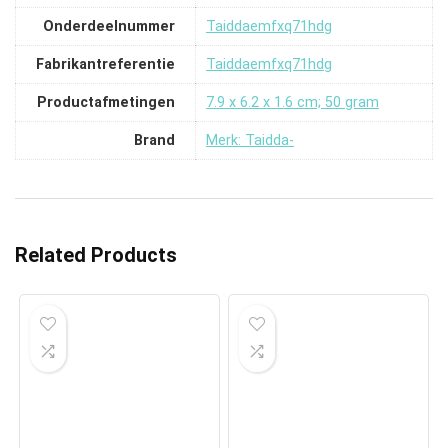
Onderdeelnummer
‎Taiddaemfxq71hdg
Fabrikantreferentie
‎Taiddaemfxq71hdg
Productafmetingen
‎7.9 x 6.2 x 1.6 cm; 50 gram
Brand
Merk: Taidda-
Related Products