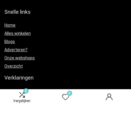
Snelle links
Home
Alles winkelen
Blogs
Adverteren?
Onze webshops
Overzicht
Verklaringen
Privacybeleid
0
0
algemene voorwaarden
Vergelijken
Gelieerde openbaarmaking