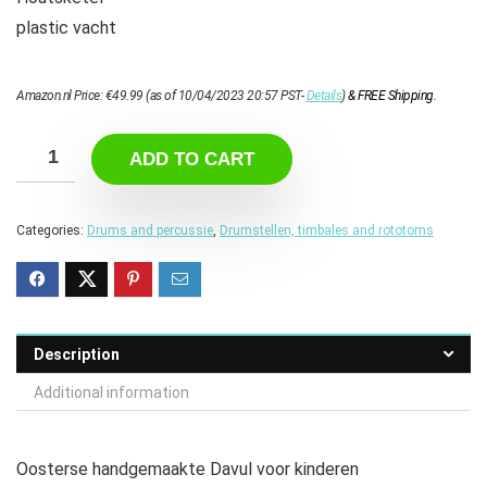
plastic vacht
Amazon.nl Price:
€
49.99
(as of 10/04/2023 20:57 PST-
Details
)
&
FREE Shipping
.
ADD TO CART
Categories:
Drums and percussie
,
Drumstellen, timbales and rototoms
Description
Additional information
Oosterse handgemaakte Davul voor kinderen