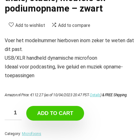
podiumopname – zwart
Add to wishlist
Add to compare
Voer het modelnummer hierboven inom zeker te weten dat
dit past.
USB/XLR handheld dynamische microfoon
Ideaal voor podcasting, live geluid en muziek opname-
toepassingen
Amazon.nl Price:
€
112.27
(as of 10/04/2023 20:47 PST-
Details
)
&
FREE Shipping
.
ADD TO CART
Category:
Microfoons