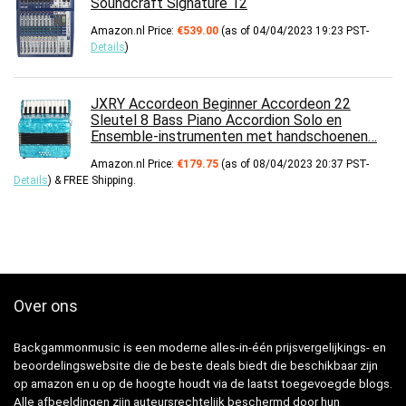
Soundcraft Signature 12
Amazon.nl Price:
€
539.00
(as of 04/04/2023 19:23 PST-
Details
)
JXRY Accordeon Beginner Accordeon 22
Sleutel 8 Bass Piano Accordion Solo en
Ensemble-instrumenten met handschoenen…
Amazon.nl Price:
€
179.75
(as of 08/04/2023 20:37 PST-
Details
)
&
FREE Shipping
.
Over ons
Backgammonmusic is een moderne alles-in-één prijsvergelijkings- en
beoordelingswebsite die de beste deals biedt die beschikbaar zijn
op amazon en u op de hoogte houdt via de laatst toegevoegde blogs.
Alle afbeeldingen zijn auteursrechtelijk beschermd door hun