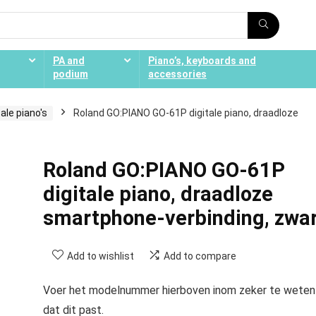
PA and
Piano’s, keyboards and
podium
accessories
tale piano's
Roland GO:PIANO GO-61P digitale piano, draadloze
Roland GO:PIANO GO-61P
digitale piano, draadloze
smartphone-verbinding, zwa
Add to wishlist
Add to compare
Voer het modelnummer hierboven inom zeker te weten
dat dit past.