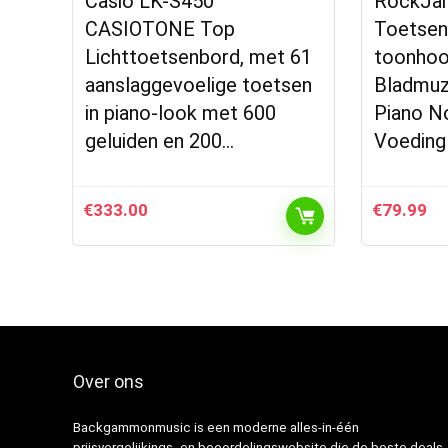
Casio LK-S450
RockJa
CASIOTONE Top
Toetsen
Lichttoetsenbord, met 61
toonhoo
aanslaggevoelige toetsen
Bladmuz
in piano-look met 600
Piano N
geluiden en 200…
Voeding
€
333.00
€
79.99
Over ons
Backgammonmusic is een moderne alles-in-één
prijsvergelijkings- en beoordelingswebsite die de beste deals