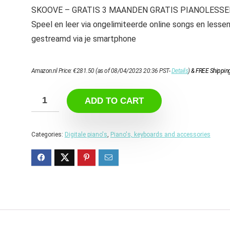
SKOOVE – GRATIS 3 MAANDEN GRATIS PIANOLESSE
Speel en leer via ongelimiteerde online songs en lesse
gestreamd via je smartphone
Amazon.nl Price:
€
281.50
(as of 08/04/2023 20:36 PST-
Details
)
&
FREE Shippin
ADD TO CART
Categories:
Digitale piano's
,
Piano's, keyboards and accessories