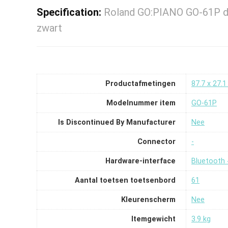
Specification:
Roland GO:PIANO GO-61P dig
zwart
Productafmetingen
‎87.7 x 27.1
Modelnummer item
‎GO-61P
Is Discontinued By Manufacturer
‎Nee
Connector
‎-
Hardware-interface
‎Bluetooth 
Aantal toetsen toetsenbord
‎61
Kleurenscherm
‎Nee
Itemgewicht
‎3.9 kg