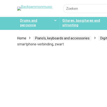
Search
for:
Drums and
Gitaren, basgitaren and
percussie
uitrusting
Home
Piano's, keyboards and accessories
Digi
smartphone-verbinding, zwart