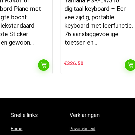
m RJ461 61
Yamaha PSR-EW310
bord Piano met
digitaal keyboard – Een
gte bocht
veelzijdig, portable
iekstandaard
keyboard met leerfunctie,
ote Sticker
76 aanslaggevoelige
 en gewoon…
toetsen en…
€
326.50
Snelle links
Verklaringen
Home
Privacybeleid