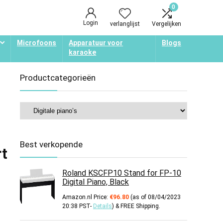
0
Login
verlanglijst
Vergelijken
Microfoons
Apparatuur voor
Blogs
karaoke
Productcategorieën
Best verkopende
rt
Roland KSCFP10 Stand for FP-10
Digital Piano, Black
Amazon.nl Price:
€
96.80
(as of 08/04/2023
20:38 PST-
Details
)
&
FREE Shipping
.