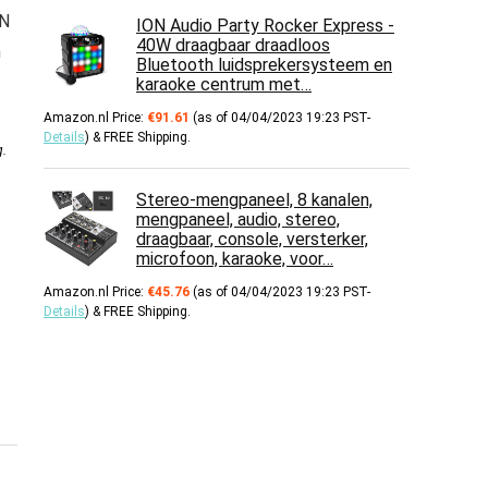
N
ION Audio Party Rocker Express -
40W draagbaar draadloos
n
Bluetooth luidsprekersysteem en
karaoke centrum met…
Amazon.nl Price:
€
91.61
(as of 04/04/2023 19:23 PST-
Details
)
&
FREE Shipping
.
g
.
Stereo-mengpaneel, 8 kanalen,
mengpaneel, audio, stereo,
draagbaar, console, versterker,
microfoon, karaoke, voor…
Amazon.nl Price:
€
45.76
(as of 04/04/2023 19:23 PST-
Details
)
&
FREE Shipping
.