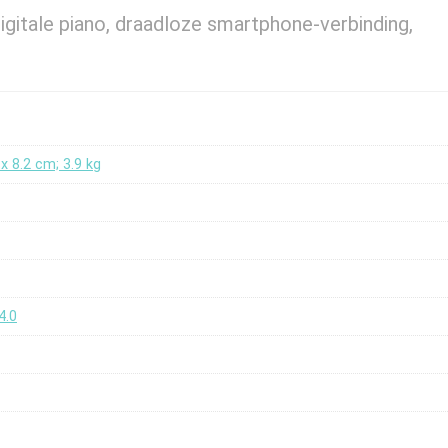
itale piano, draadloze smartphone-verbinding,
 x 8.2 cm; 3.9 kg
4.0