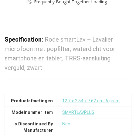
Frequently Bought Together Loading...
Specification:
Rode smartLav + Lavalier
microfoon met popfilter, waterdicht voor
smartphone en tablet, TRRS-aansluiting
verguld, zwart
Productafmetingen
‎12.7 x 2.54 x 7.62 cm; 6 gram
Modelnummer item
‎SMARTLAVPLUS
Is Discontinued By
‎Nee
Manufacturer