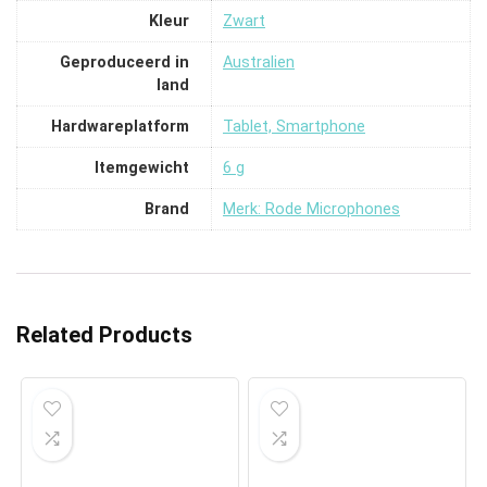
Kleur
‎Zwart
Geproduceerd in
‎Australien
land
Hardwareplatform
‎Tablet, Smartphone
Itemgewicht
‎6 g
Brand
Merk: Rode Microphones
Related Products