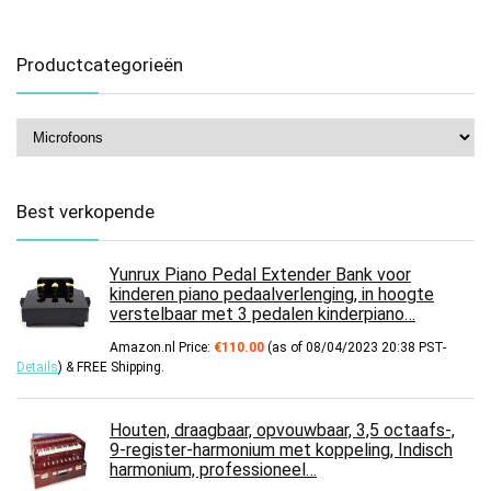
Productcategorieën
Best verkopende
Yunrux Piano Pedal Extender Bank voor
kinderen piano pedaalverlenging, in hoogte
verstelbaar met 3 pedalen kinderpiano…
Amazon.nl Price:
€
110.00
(as of 08/04/2023 20:38 PST-
Details
)
&
FREE Shipping
.
Houten, draagbaar, opvouwbaar, 3,5 octaafs-,
9-register-harmonium met koppeling, Indisch
harmonium, professioneel…