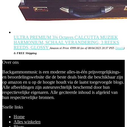
ULTRA PREMIUM 3¾ Octaves CALCUTTA MUZIEK
HARMONIUM, SCHAAL VERANDERING, 3 REEKS
REEDS, GLOSSY
Amazon.nl Price:
€
999.00
(as of 08/04/2023 20:37 PST-
Details
)
&
FREE Shipping
.
Over ons
Backgammonmusic is een moderne alles-in-één prijsvergelijkings-
en beoordelingswebsite die de beste deals biedt die beschikbaar zijn
op amazon en u op de hoogte houdt via de laatst toegevoegde blogs.
Alle afbeeldingen zijn auteursrechtelijk beschermd door hun
respectievelijke eigenaren. Alle geciteerde inhoud is afgeleid van
hun respectievelijke bronnen.
Snelle links
Home
Alles winkelen
Blogs