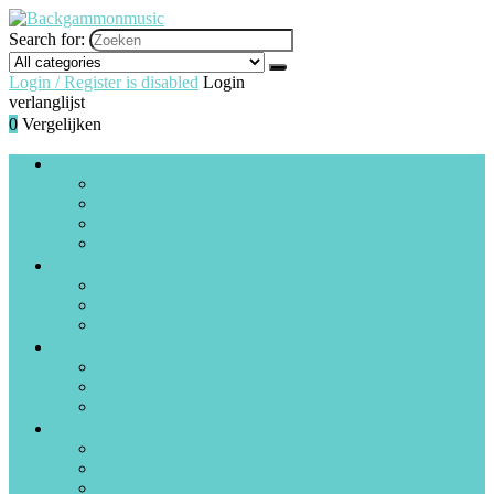
Search for:
Login / Register is disabled
Login
verlanglijst
0
Vergelijken
Drums and percussie
Drumstellen, timbales and rototoms
Drumonderdelen
Elektronische drums
Handtrommels
Gitaren, basgitaren and uitrusting
Gitaren, basgitaren and sets
Effectpedalen
Versterkers and voorversterkers
PA and podium
PA-systemen
D.I.-boxen
Mengpanelen
Piano’s, keyboards and accessories
Elektronische keyboards
Digitale piano’s
Folk and wereldmuziek