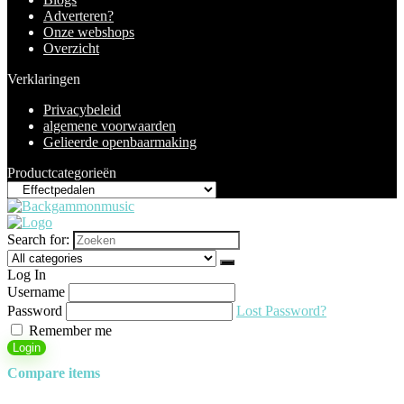
Adverteren?
Onze webshops
Overzicht
Verklaringen
Privacybeleid
algemene voorwaarden
Gelieerde openbaarmaking
Productcategorieën
Search for:
Log In
Username
Password
Lost Password?
Remember me
Login
Compare items