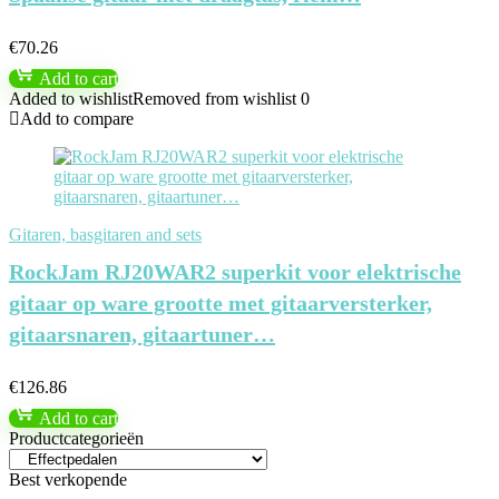
€
70.26
Add to cart
Added to wishlist
Removed from wishlist
0
Add to compare
Gitaren, basgitaren and sets
RockJam RJ20WAR2 superkit voor elektrische
gitaar op ware grootte met gitaarversterker,
gitaarsnaren, gitaartuner…
€
126.86
Add to cart
Productcategorieën
Best verkopende