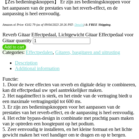
【Zes bedieningsknoppen】 Er zijn zes bedieningsknoppen voor
het aanpassen van de prestaties van het reverb-effect, en de
aanpassing is heel eenvoudig.
Amazon.nl Price:
€
102.79
(as of 09/04/2023 20:26 PST-
Details
)
&
FREE Shipping
.
Reverb Gitaar Effectpedaal, Lichtgewicht Gitaar Effectpedaal voor
Gitaar quantity
Add to cart
Categories:
Effectpedalen
,
Gitaren, basgitaren and uitrusting
Description
Additional information
Functie:
1. Door de twee effecten van reverb en digitale delay te combineren,
kan dit effectpedaal uw spel aantrekkelijker maken.
2. Het nagalmeffect is sterk, en het einde van de vertraging biedt u
een maximale vertragingstijd tot 600 ms.
3. Er zijn zes bedieningsknoppen voor het aanpassen van de
prestaties van het reverb-effect, en de aanpassing is heel eenvoudig.
4. Het echte bypass-design in combinatie met prachtig paars maken
van je optreden een hoogtepunt op het podium.
5. Zeer eenvoudig te installeren, en het kleine formaat en het lichte
gewicht maken het veel handiger om te dragen en op te bergen.