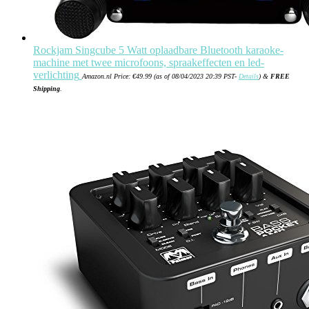
Rockjam Singcube 5 Watt oplaadbare Bluetooth karaoke-
machine met twee microfoons, spraakeffecten en led-
verlichting
Amazon.nl Price:
€
49.99
(as of 08/04/2023 20:39 PST-
Details
)
&
FREE
Shipping
.