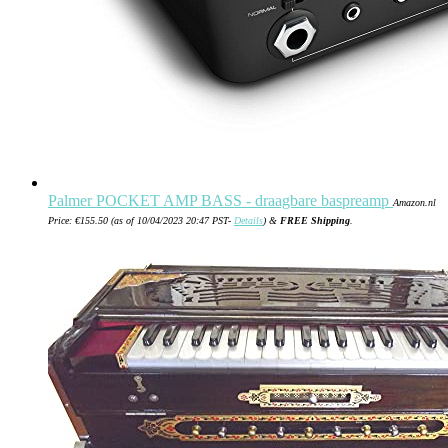
Palmer POCKET AMP BASS - draagbare baspreamp
Amazon.nl
Price:
€
155.50
(as of 10/04/2023 20:47 PST-
Details
)
&
FREE Shipping
.