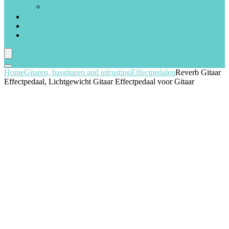
Piano’s
Microfoons
Apparatuur voor karaoke
Blogs
Home
Gitaren, basgitaren and uitrusting
Effectpedalen
Reverb Gitaar
Effectpedaal, Lichtgewicht Gitaar Effectpedaal voor Gitaar