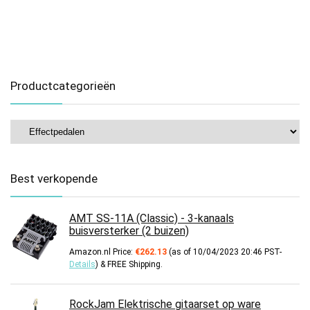
Productcategorieën
Best verkopende
AMT SS-11A (Classic) - 3-kanaals
buisversterker (2 buizen)
Amazon.nl Price:
€
262.13
(as of 10/04/2023 20:46 PST-
Details
)
&
FREE Shipping
.
RockJam Elektrische gitaarset op ware