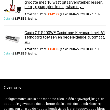
grootte met 10 watt gitaarversterker, lessen,
riem, gigbag, plectrums, whammy…
Amazon.nl Price:
€
142.72
(as of 10/04/2023 20:27 PST-
Details
)
&
FREE Shipping
.
Casio CT-S200WE Casiotone Keyboard met 61
standaard toetsen en begeleidende automaat,
wit
Amazon.nl Price:
€
158.00
(as of 09/04/2023 20:40 PST-
Details
)
&
FREE Shipping
.
Over ons
Backgammonmusic is een moderne alles-in-één prijsvergelijkings- en
beoordelingswebsite die de beste deals biedt die beschikbaar zijn
op amazon en u op de hoogte houdt via de laatst toegevoegde blogs.