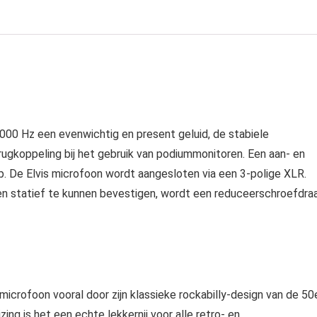
00 Hz een evenwichtig en present geluid, de stabiele
rugkoppeling bij het gebruik van podiummonitoren. Een aan- en
p. De Elvis microfoon wordt aangesloten via een 3-polige XLR.
en statief te kunnen bevestigen, wordt een reduceerschroefdra
icrofoon vooral door zijn klassieke rockabilly-design van de 50
ng is het een echte lekkernij voor alle retro- en