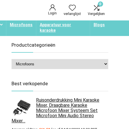
0
Login
verlanglijst
Vergelijken
Microfoons
Apparatuur voor
Blogs
karaoke
Productcategorieën
Best verkopende
Ruisonderdrukking Mini Karaoke
Mixer, Draagbare Karaoke
Microfoon Mixer Systeem Set
Microfoon Mini Audio Stereo
Mixer…