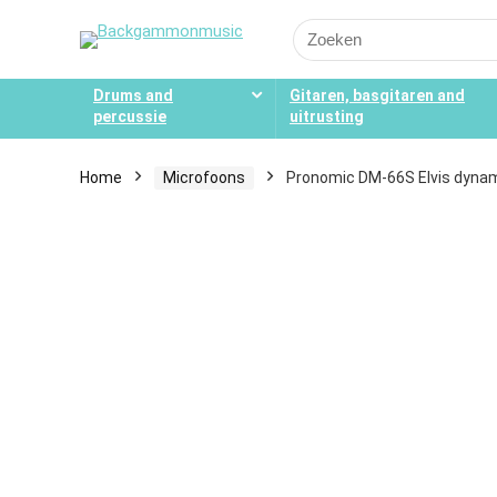
Search
for:
Drums and
Gitaren, basgitaren and
percussie
uitrusting
Home
Microfoons
Pronomic DM-66S Elvis dynam