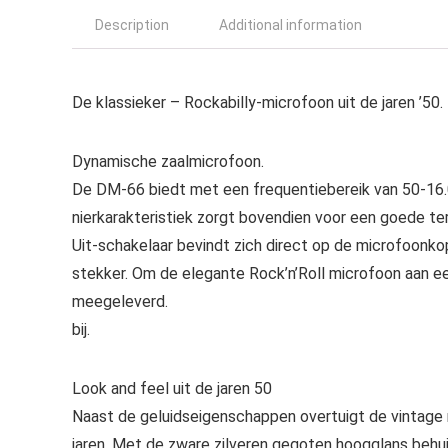
Description
Additional information
De klassieker – Rockabilly-microfoon uit de jaren ’50.
Dynamische zaalmicrofoon.
De DM-66 biedt met een frequentiebereik van 50-16.0
nierkarakteristiek zorgt bovendien voor een goede te
Uit-schakelaar bevindt zich direct op de microfoonko
stekker. Om de elegante Rock’n’Roll microfoon aan e
meegeleverd.
bij.
Look and feel uit de jaren 50
Naast de geluidseigenschappen overtuigt de vintage m
jaren. Met de zware zilveren gegoten hoogglans behuizi