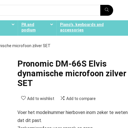
PA and
Piano’s, keyboards and
podium
accessories
ische microfoon zilver SET
Pronomic DM-66S Elvis
dynamische microfoon zilver
SET
Add to wishlist
Add to compare
Voer het modelnummer hierboven inom zeker te weten
dat dit past.