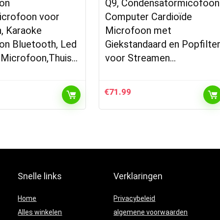
on
Q9, Condensatormicofoon
icrofoon voor
Computer Cardioïde
n, Karaoke
Microfoon met
on Bluetooth, Led
Giekstandaard en Popfilte
 Microfoon,Thuis…
voor Streamen…
€
71.99
Snelle links
Verklaringen
Home
Privacybeleid
Alles winkelen
algemene voorwaarden