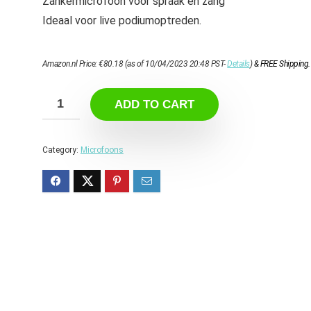
Zankermicrofoon voor spraak en zang
Ideaal voor live podiumoptreden.
Amazon.nl Price:
€
80.18
(as of 10/04/2023 20:48 PST-
Details
)
&
FREE Shipping
.
ADD TO CART
Category:
Microfoons