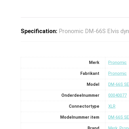
Specification:
Pronomic DM-66S Elvis dyn
Merk
‎Pronomic
Fabrikant
‎Pronomic
Model
‎DM-66S S
Onderdeelnummer
‎00040077
Connectortype
‎XLR
Modelnummer item
‎DM-66S S
Brand
Merk: Pro