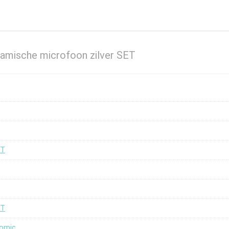
amische microfoon zilver SET
ET
ET
nomic