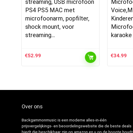
streaming, USB microfoon
Microfo
PS4 PS5 MAC met
Voice,M
microfoonarm, popfilter,
Kindere
shock mount, voor
Microfo
streaming…
karaoke
€
52.99
€
34.99
Over ons
Backgammonmusic is een moderne alles-in-één
prijsvergelijkings- en beoordelingswebsite die de beste deals
biedt die beschikbaar zijn op amazon en u op de hoogte houdt