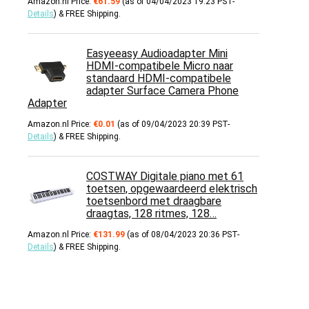
Amazon.nl Price:
€
61.59
(as of 04/04/2023 19:23 PST-
Details
)
&
FREE Shipping
.
Easyeeasy Audioadapter Mini
HDMI-compatibele Micro naar
standaard HDMI-compatibele
adapter Surface Camera Phone
Adapter
Amazon.nl Price:
€
0.01
(as of 09/04/2023 20:39 PST-
Details
)
&
FREE Shipping
.
COSTWAY Digitale piano met 61
toetsen, opgewaardeerd elektrisch
toetsenbord met draagbare
draagtas, 128 ritmes, 128…
Amazon.nl Price:
€
131.99
(as of 08/04/2023 20:36 PST-
Details
)
&
FREE Shipping
.