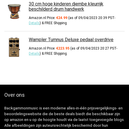
30 cm hoge kinderen djembe kleurrijk
beschilderd drum handwerk
Amazon.nl Price:
€
24.99
(as of 09/04/2023 20:39 PST-
Details
)
&
FREE Shipping
.
Wampler Tumnus Deluxe pedaal overdrive
Amazon.nl Price:
€
223.95
(as of 09/04/2023 20:27 PST-
Details
)
&
FREE Shipping
.
Over ons
Backgammonmusic is een moderne alles-in-één prijsvergelijkings- en
beoordelingswebsite die de beste deals biedt die beschikbaar zijn
op amazon en u op de hoogte houdt via de laatst toegevoegde blogs.
Alle afbeeldingen zijn auteursrechtelijk beschermd door hun