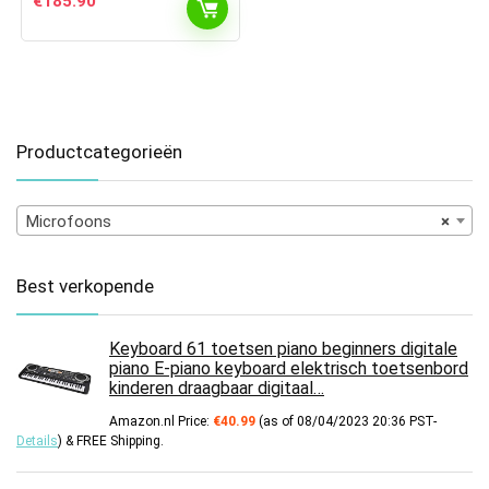
€
185.90
Productcategorieën
Microfoons
×
Best verkopende
Keyboard 61 toetsen piano beginners digitale
piano E-piano keyboard elektrisch toetsenbord
kinderen draagbaar digitaal…
Amazon.nl Price:
€
40.99
(as of 08/04/2023 20:36 PST-
Details
)
&
FREE Shipping
.