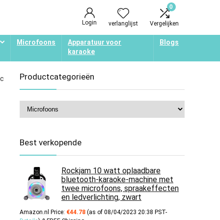
0
Login
verlanglijst
Vergelijken
Microfoons
Apparatuur voor
Blogs
karaoke
Productcategorieën
ic
Best verkopende
Rockjam 10 watt oplaadbare
bluetooth-karaoke-machine met
twee microfoons, spraakeffecten
en ledverlichting, zwart
Amazon.nl Price:
€
44.78
(as of 08/04/2023 20:38 PST-