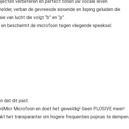
rojecten verbeteren en perfect tonen uw vocale leven.
 helder, verban de gevreesde sissende en lisping geluiden die
ie van lucht die volgt “b” en “p”.
 en beschermt de microfoon tegen vliegende speeksel.
 dat dit past.
PodMicr Microfoon en doet het geweldig! Geen PLOSIVE meer!
kt het transparanter om hogere frequenties popruis te dempen