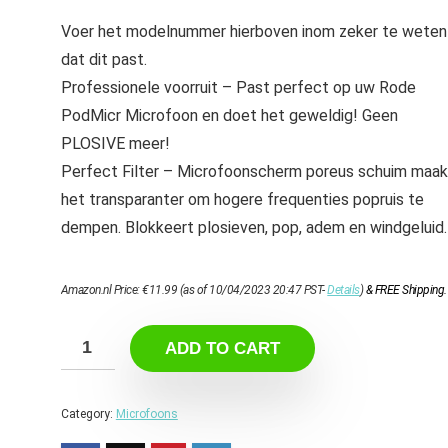
Voer het modelnummer hierboven inom zeker te weten
dat dit past.
Professionele voorruit – Past perfect op uw Rode
PodMicr Microfoon en doet het geweldig! Geen
PLOSIVE meer!
Perfect Filter – Microfoonscherm poreus schuim maak
het transparanter om hogere frequenties popruis te
dempen. Blokkeert plosieven, pop, adem en windgeluid.
Amazon.nl Price:
€
11.99
(as of 10/04/2023 20:47 PST-
Details
)
&
FREE Shipping
.
ADD TO CART
Category:
Microfoons