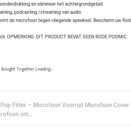
sonderdrukking en elimineer het achtergrondgeluid.
 gaming, podcasting /streaming van audio.
ermt de microfoon tegen vliegende speeksel. Bescherm uw Rod
 3,3 inch. OPMERKING: DIT PRODUCT BEVAT GEEN RODE PODMIC.
 Bought Together Loading...
p Filter – Microfoon Voorruit Microfoon Cover
crofoon om…