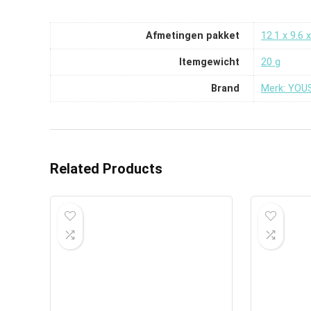
Afmetingen pakket
‎12.1 x 9.6
Itemgewicht
‎20 g
Brand
Merk: YO
Related Products