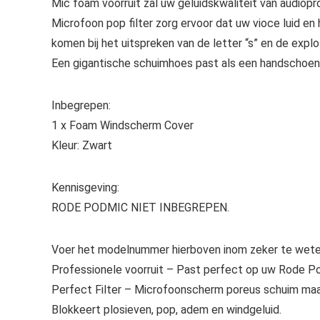
Mic foam voorruit zal uw geluidskwaliteit van audiop
Microfoon pop filter zorg ervoor dat uw vioce luid en
komen bij het uitspreken van de letter “s” en de explos
Een gigantische schuimhoes past als een handschoen
Inbegrepen:
1 x Foam Windscherm Cover
Kleur: Zwart
Kennisgeving:
RODE PODMIC NIET INBEGREPEN.
Voer het modelnummer hierboven inom zeker te weten
Professionele voorruit – Past perfect op uw Rode 
Perfect Filter – Microfoonscherm poreus schuim maa
Blokkeert plosieven, pop, adem en windgeluid.