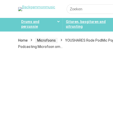
Search
for:
Drums and
Gitaren, basgitaren and
percussie
uitrusting
Home
Microfoons
YOUSHARES Rode PodMic Pop F
Podcasting Microfoon om…