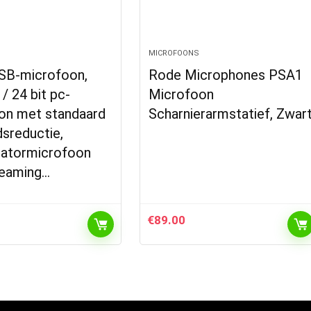
MICROFOONS
B-microfoon,
Rode Microphones PSA1
/ 24 bit pc-
Microfoon
on met standaard
Scharnierarmstatief, Zwar
dsreductie,
atormicrofoon
reaming…
€
89.00