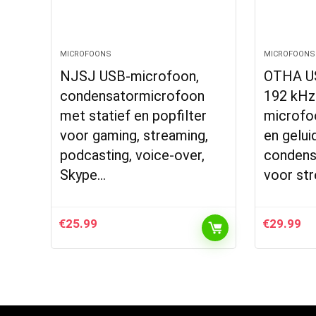
MICROFOONS
MICROFOONS
NJSJ USB-microfoon,
OTHA US
condensatormicrofoon
192 kHz 
met statief en popfilter
microfo
voor gaming, streaming,
en gelui
podcasting, voice-over,
condens
Skype…
voor st
€
25.99
€
29.99