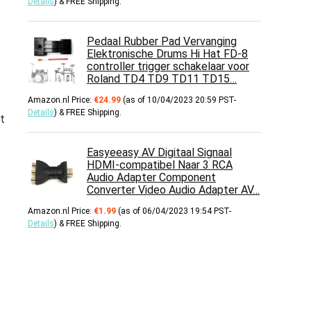
Details
)
&
FREE Shipping
.
Pedaal Rubber Pad Vervanging
Elektronische Drums Hi Hat FD-8
controller trigger schakelaar voor
Roland TD4 TD9 TD11 TD15…
Amazon.nl Price:
€
24.99
(as of 10/04/2023 20:59 PST-
Details
)
&
FREE Shipping
.
t
Easyeeasy AV Digitaal Signaal
HDMI-compatibel Naar 3 RCA
Audio Adapter Component
Converter Video Audio Adapter AV…
Amazon.nl Price:
€
1.99
(as of 06/04/2023 19:54 PST-
Details
)
&
FREE Shipping
.