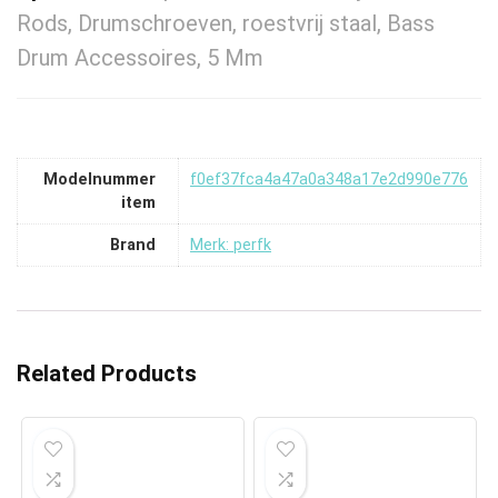
Rods, Drumschroeven, roestvrij staal, Bass
Drum Accessoires, 5 Mm
Modelnummer
‎f0ef37fca4a47a0a348a17e2d990e776
item
Brand
Merk: perfk
Related Products