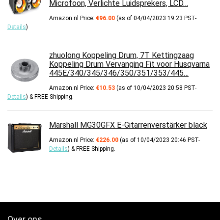
Microfoon, Verlichte Luidsprekers, LCD…
Amazon.nl Price:
€
96.00
(as of 04/04/2023 19:23 PST-
Details
)
zhuolong Koppeling Drum, 7T Kettingzaag
Koppeling Drum Vervanging Fit voor Husqvarna
445E/340/345/346/350/351/353/445…
Amazon.nl Price:
€
10.53
(as of 10/04/2023 20:58 PST-
Details
)
&
FREE Shipping
.
Marshall MG30GFX E-Gitarrenverstärker black
Amazon.nl Price:
€
226.00
(as of 10/04/2023 20:46 PST-
Details
)
&
FREE Shipping
.
Over ons