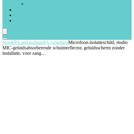
Piano’s
Microfoons
Apparatuur voor karaoke
Blogs
Home
PA and podium
PA-systemen
Microfoon-isolatieschild, studio
MIC-geluidsabsorberende schuimreflector, geluidsscherm zonder
installatie, voor zang…