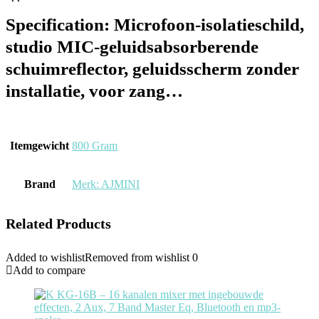
Specification:
Microfoon-isolatieschild,
studio MIC-geluidsabsorberende
schuimreflector, geluidsscherm zonder
installatie, voor zang…
Itemgewicht
‎800 Gram
Brand
Merk: AJMINI
Related Products
Added to wishlist
Removed from wishlist
0
Add to compare