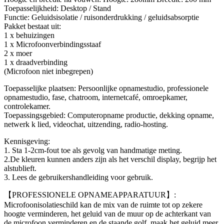
Toepasselijkheid: Desktop / Stand
Functie: Geluidsisolatie / ruisonderdrukking / geluidsabsorptie
Pakket bestaat uit:
1 x behuizingen
1 x Microfoonverbindingsstaaf
2 x moer
1 x draadverbinding
(Microfoon niet inbegrepen)
Toepasselijke plaatsen: Persoonlijke opnamestudio, professionele
opnamestudio, fase, chatroom, internetcafé, omroepkamer,
controlekamer.
Toepassingsgebied: Computeropname productie, dekking opname,
netwerk k lied, videochat, uitzending, radio-hosting.
Kennisgeving:
1. Sta 1-2cm-fout toe als gevolg van handmatige meting.
2.De kleuren kunnen anders zijn als het verschil display, begrijp het
alstublieft.
3. Lees de gebruikershandleiding voor gebruik.
【PROFESSIONELE OPNAMEAPPARATUUR】:
Microfoonisolatieschild kan de mix van de ruimte tot op zekere
hoogte verminderen, het geluid van de muur op de achterkant van
de microfoon verminderen en de staande golf, maak het geluid meer