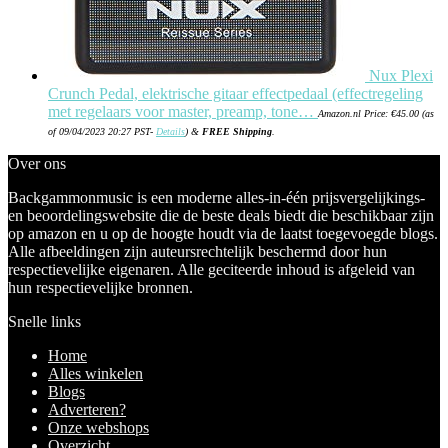
Nux Plexi
Crunch Pedal, elektrische gitaar effectpedaal (effectregeling
met regelaars voor master, preamp, tone…
Amazon.nl Price:
€
45.00
(as
of 09/04/2023 20:27 PST-
Details
)
&
FREE Shipping
.
Over ons
Backgammonmusic is een moderne alles-in-één prijsvergelijkings-
en beoordelingswebsite die de beste deals biedt die beschikbaar zijn
op amazon en u op de hoogte houdt via de laatst toegevoegde blogs.
Alle afbeeldingen zijn auteursrechtelijk beschermd door hun
respectievelijke eigenaren. Alle geciteerde inhoud is afgeleid van
hun respectievelijke bronnen.
Snelle links
Home
Alles winkelen
Blogs
Adverteren?
Onze webshops
Overzicht