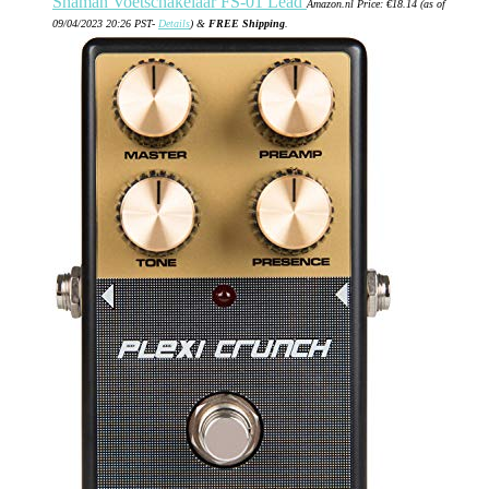
Shaman Voetschakelaar FS-01 Lead
Amazon.nl Price:
€
18.14
(as of
09/04/2023 20:26 PST-
Details
)
&
FREE Shipping
.