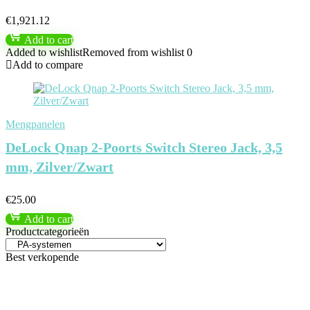
€
1,921.12
Add to cart
Added to wishlist
Removed from wishlist
0
Add to compare
Mengpanelen
DeLock Qnap 2-Poorts Switch Stereo Jack, 3,5
mm, Zilver/Zwart
€
25.00
Add to cart
Productcategorieën
Best verkopende