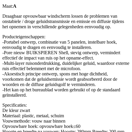
Maat:
A
Draagbaar opvouwbaar windscherm lossen de problemen van
onstabiele / droge geluidstransmissie en emissie en diffusie tijdens
het opnemen in verschillende gelegenheden eenvoudig op.
Producteigenschappen:
-Portabel ontwerp, combinatie van 5 panelen, instelbare hoek,
eenvoudig te dragen en eenvoudig te installeren.
-Pore nieuw BUIKSPIEREN Shell, stevig ontwerp, vermindert
effectief de impact van ruis op het opname-effect.
-Multi-layer ruisonderdrukking, duidelijker geluid, waardoor externe
ruis effectief belemmert met de microfoon.
-Akoestisch principe ontwerp, spons met hoge dichtheid,
voorkomen dat de geluidsemissie wordt geabsorbeerd door de
woorden en de diffuse geluidsgolf te verminderen.
-Het kan op het bureaublad worden gebruikt of op de standaard
geïnstalleerd.
Specificaties:
De kleur zwart
Materiaal: plastic, metaal, schuim
Vouwmethode: vouw naar binnen
Opvouwbare hoek: opvouwbare hoek≤60
Hoogte en breedte na vouwen: Hoogte: 280mm Breedte: 200 mm