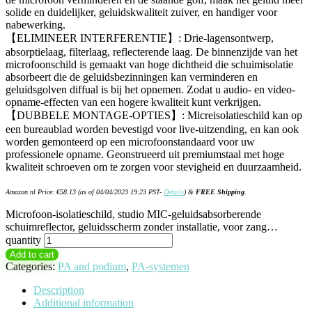
solide en duidelijker, geluidskwaliteit zuiver, en handiger voor
nabewerking.
【ELIMINEER INTERFERENTIE】: Drie-lagensontwerp,
absorptielaag, filterlaag, reflecterende laag. De binnenzijde van het
microfoonschild is gemaakt van hoge dichtheid die schuimisolatie
absorbeert die de geluidsbezinningen kan verminderen en
geluidsgolven diffual is bij het opnemen. Zodat u audio- en video-
opname-effecten van een hogere kwaliteit kunt verkrijgen.
【DUBBELE MONTAGE-OPTIES】: Micreisolatieschild kan op
een bureaublad worden bevestigd voor live-uitzending, en kan ook
worden gemonteerd op een microfoonstandaard voor uw
professionele opname. Geonstrueerd uit premiumstaal met hoge
kwaliteit schroeven om te zorgen voor stevigheid en duurzaamheid.
Amazon.nl Price:
€
58.13
(as of 04/04/2023 19:23 PST-
Details
)
&
FREE Shipping
.
Microfoon-isolatieschild, studio MIC-geluidsabsorberende
schuimreflector, geluidsscherm zonder installatie, voor zang…
quantity
Add to cart
Categories:
PA and podium
,
PA-systemen
Description
Additional information