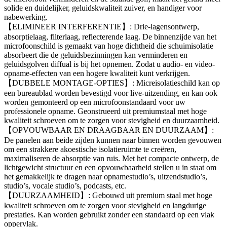
solide en duidelijker, geluidskwaliteit zuiver, en handiger voor
nabewerking.
【ELIMINEER INTERFERENTIE】: Drie-lagensontwerp,
absorptielaag, filterlaag, reflecterende laag. De binnenzijde van het
microfoonschild is gemaakt van hoge dichtheid die schuimisolatie
absorbeert die de geluidsbezinningen kan verminderen en
geluidsgolven diffual is bij het opnemen. Zodat u audio- en video-
opname-effecten van een hogere kwaliteit kunt verkrijgen.
【DUBBELE MONTAGE-OPTIES】: Micreisolatieschild kan op
een bureaublad worden bevestigd voor live-uitzending, en kan ook
worden gemonteerd op een microfoonstandaard voor uw
professionele opname. Geonstrueerd uit premiumstaal met hoge
kwaliteit schroeven om te zorgen voor stevigheid en duurzaamheid.
【OPVOUWBAAR EN DRAAGBAAR EN DUURZAAM】:
De panelen aan beide zijden kunnen naar binnen worden gevouwen
om een ​​strakkere akoestische isolatieruimte te creëren,
maximaliseren de absorptie van ruis. Met het compacte ontwerp, de
lichtgewicht structuur en een opvouwbaarheid stellen u in staat om
het gemakkelijk te dragen naar opnamestudio’s, uitzendstudio’s,
studio’s, vocale studio’s, podcasts, etc.
【DUURZAAMHEID】: Gebouwd uit premium staal met hoge
kwaliteit schroeven om te zorgen voor stevigheid en langdurige
prestaties. Kan worden gebruikt zonder een standaard op een vlak
oppervlak.