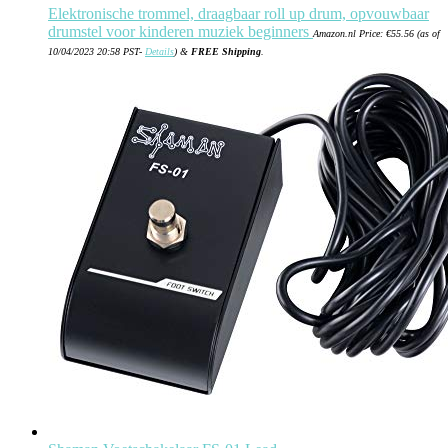
Elektronische trommel, draagbaar roll up drum, opvouwbaar
drumstel voor kinderen muziek beginners
Amazon.nl Price:
€
55.56
(as of
10/04/2023 20:58 PST-
Details
)
&
FREE Shipping
.