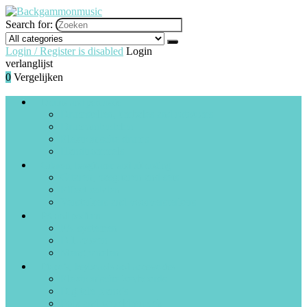
Search for:
Login / Register is disabled
Login
verlanglijst
0
Vergelijken
Drums and percussie
Drumstellen, timbales and rototoms
Drumonderdelen
Elektronische drums
Handtrommels
Gitaren, basgitaren and uitrusting
Gitaren, basgitaren and sets
Effectpedalen
Versterkers and voorversterkers
PA and podium
PA-systemen
D.I.-boxen
Mengpanelen
Piano’s, keyboards and accessories
Elektronische keyboards
Digitale piano’s
Folk and wereldmuziek