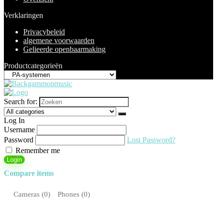
Verklaringen
Privacybeleid
algemene voorwaarden
Gelieerde openbaarmaking
Productcategorieën
Search for:
Log In
Username
Password
Lost Password?
Remember me
Login
Compare items
Cameras (
0
)
Phones (
0
)