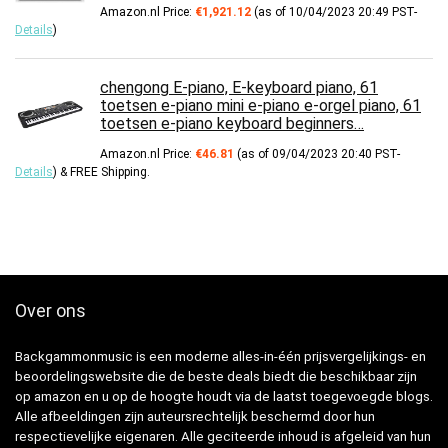
Amazon.nl Price:
€
1,921.12
(as of 10/04/2023 20:49 PST-
Details
)
chengong E-piano, E-keyboard piano, 61
toetsen e-piano mini e-piano e-orgel piano, 61
toetsen e-piano keyboard beginners…
Amazon.nl Price:
€
46.81
(as of 09/04/2023 20:40 PST-
Details
)
&
FREE Shipping
.
Over ons
Backgammonmusic is een moderne alles-in-één prijsvergelijkings- en
beoordelingswebsite die de beste deals biedt die beschikbaar zijn
op amazon en u op de hoogte houdt via de laatst toegevoegde blogs.
Alle afbeeldingen zijn auteursrechtelijk beschermd door hun
respectievelijke eigenaren. Alle geciteerde inhoud is afgeleid van hun