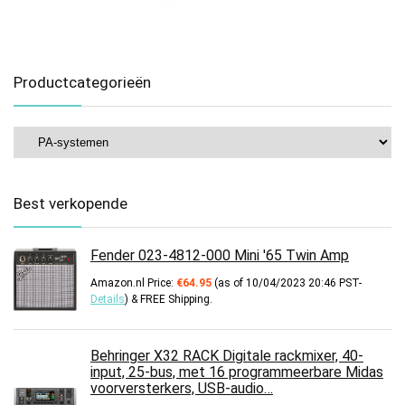
Productcategorieën
Best verkopende
Fender 023-4812-000 Mini '65 Twin Amp
Amazon.nl Price:
€
64.95
(as of 10/04/2023 20:46 PST-
Details
)
&
FREE Shipping
.
Behringer X32 RACK Digitale rackmixer, 40-
input, 25-bus, met 16 programmeerbare Midas
voorversterkers, USB-audio…