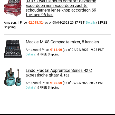
JXRY Zwart lederen comfort gevoerde
accordeon riem accordeon zachte
schouderriem lente knop accordeon 69
toetsen 96 bas
Amazon.nl Price:
€
2,048.32
(as of 08/04/2023 20:37 PST-
Details
)
&
FREE
Shipping
.
Mackie MIX8 Compacte mixer, 8 kanalen
Amazon.nl Price:
€
114.90
(as of 04/04/2023 19:23 PST-
Details
)
&
FREE Shipping
.
Lindo Fractal Apprentice Series 42 C
akoestische gitaar & tas
Amazon.nl Price:
€
183.00
(as of 09/04/2023 20:26 PST-
Details
)
&
FREE Shipping
.