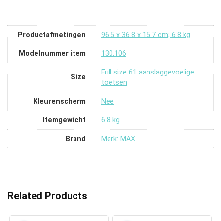
Productafmetingen
‎96.5 x 36.8 x 15.7 cm; 6.8 kg
Modelnummer item
‎130.106
‎Full size 61 aanslaggevoelige
Size
toetsen
Kleurenscherm
‎Nee
Itemgewicht
‎6.8 kg
Brand
Merk: MAX
Related Products