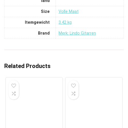
land
Size
‎Volle Maat
Itemgewicht
‎3.42 kg
Brand
Merk: Lindo Gitarren
Related Products