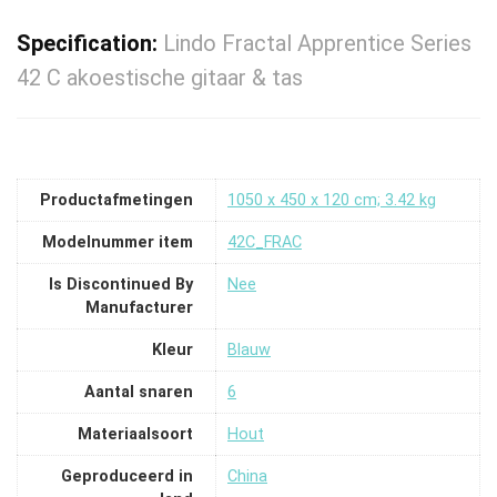
Specification:
Lindo Fractal Apprentice Series
42 C akoestische gitaar & tas
Productafmetingen
‎1050 x 450 x 120 cm; 3.42 kg
Modelnummer item
‎42C_FRAC
Is Discontinued By
‎Nee
Manufacturer
Kleur
‎Blauw
Aantal snaren
‎6
Materiaalsoort
‎Hout
Geproduceerd in
‎China