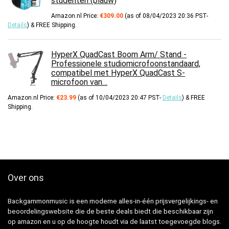
studenten (blauw)
Amazon.nl Price:
€
309.00
(as of 08/04/2023 20:36 PST-
Details
)
&
FREE Shipping
.
HyperX QuadCast Boom Arm/ Stand -
Professionele studiomicrofoonstandaard,
compatibel met HyperX QuadCast S-
microfoon van…
Amazon.nl Price:
€
23.99
(as of 10/04/2023 20:47 PST-
Details
)
&
FREE
Shipping
.
Over ons
Backgammonmusic is een moderne alles-in-één prijsvergelijkings- en
beoordelingswebsite die de beste deals biedt die beschikbaar zijn
op amazon en u op de hoogte houdt via de laatst toegevoegde blogs.