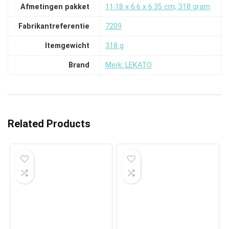
Afmetingen pakket
‎11.18 x 6.6 x 6.35 cm; 318 gram
Fabrikantreferentie
‎7209
Itemgewicht
‎318 g
Brand
Merk: LEKATO
Related Products