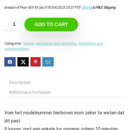
Amazon.nl Price:
€
69.93
(as of 09/04/2023 20:27 PST-
Details
)
&
FREE Shipping
.
ADD TO CART
Categories:
Gitaren, basgitaren and uitrusting
,
Versterkers and
voorversterkers
Description
Additional information
Voer het modelnummer hierboven inom zeker te weten dat
dit past.
9 lussen, met een enkele lus opname zolang 10 minuten