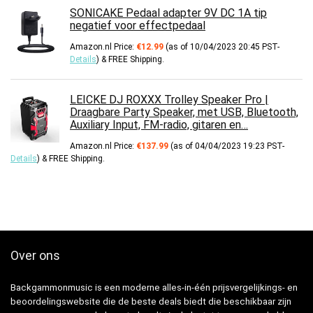
SONICAKE Pedaal adapter 9V DC 1A tip
negatief voor effectpedaal
Amazon.nl Price:
€
12.99
(as of 10/04/2023 20:45 PST-
Details
)
&
FREE Shipping
.
LEICKE DJ ROXXX Trolley Speaker Pro |
Draagbare Party Speaker, met USB, Bluetooth,
Auxiliary Input, FM-radio, gitaren en…
Amazon.nl Price:
€
137.99
(as of 04/04/2023 19:23 PST-
Details
)
&
FREE Shipping
.
Over ons
Backgammonmusic is een moderne alles-in-één prijsvergelijkings- en
beoordelingswebsite die de beste deals biedt die beschikbaar zijn