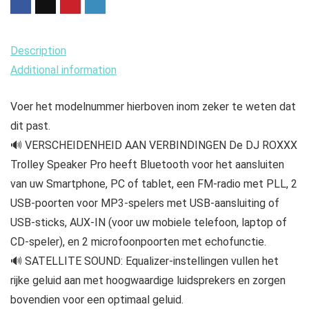
Pro
|
Draagbare
Description
Party
Additional information
Speaker,
met
Voer het modelnummer hierboven inom zeker te weten dat
USB,
dit past.
Bluetooth,
🔊 VERSCHEIDENHEID AAN VERBINDINGEN De DJ ROXXX
Auxiliary
Trolley Speaker Pro heeft Bluetooth voor het aansluiten
Input,
van uw Smartphone, PC of tablet, een FM-radio met PLL, 2
FM-
USB-poorten voor MP3-spelers met USB-aansluiting of
radio,
USB-sticks, AUX-IN (voor uw mobiele telefoon, laptop of
gitaren
CD-speler), en 2 microfoonpoorten met echofunctie.
en…
🔊 SATELLITE SOUND: Equalizer-instellingen vullen het
quantity
rijke geluid aan met hoogwaardige luidsprekers en zorgen
bovendien voor een optimaal geluid.