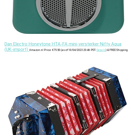
Dan Electro Honeytone HTA-FA mini-versterker Nifty Aqua
(UK-import)
Amazon.nl Price:
€
75.50
(as of 10/04/2023 20:46 PST-
Details
)
&
FREE Shipping
.