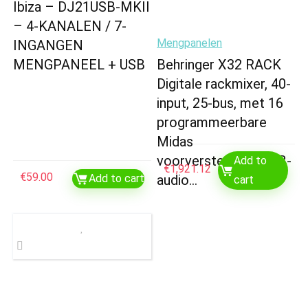
Ibiza – DJ21USB-MKII
– 4-KANALEN / 7-
Mengpanelen
INGANGEN
MENGPANEEL + USB
Behringer X32 RACK
Digitale rackmixer, 40-
input, 25-bus, met 16
programmeerbare
Midas
voorversterkers, USB-
Add to
€
1,921.12
€
59.00
Add to cart
audio…
cart