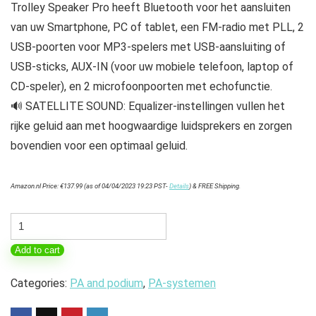
Trolley Speaker Pro heeft Bluetooth voor het aansluiten
van uw Smartphone, PC of tablet, een FM-radio met PLL, 2
USB-poorten voor MP3-spelers met USB-aansluiting of
USB-sticks, AUX-IN (voor uw mobiele telefoon, laptop of
CD-speler), en 2 microfoonpoorten met echofunctie.
🔊 SATELLITE SOUND: Equalizer-instellingen vullen het
rijke geluid aan met hoogwaardige luidsprekers en zorgen
bovendien voor een optimaal geluid.
Amazon.nl Price:
€
137.99
(as of 04/04/2023 19:23 PST-
Details
)
&
FREE Shipping
.
LEICKE
DJ
Add to cart
ROXXX
Trolley
Categories:
PA and podium
,
PA-systemen
Speaker