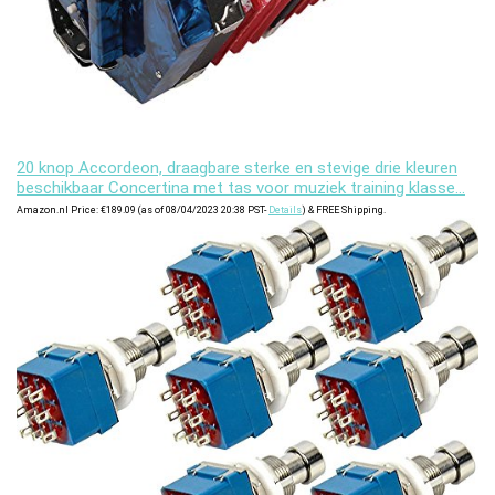
20 knop Accordeon, draagbare sterke en stevige drie kleuren
beschikbaar Concertina met tas voor muziek training klasse…
Amazon.nl Price:
€
189.09
(as of 08/04/2023 20:38 PST-
Details
)
&
FREE Shipping
.