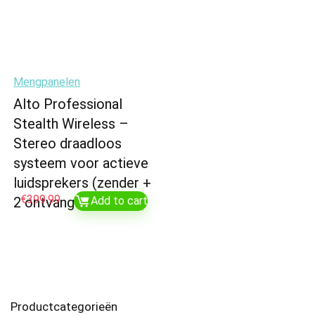
Mengpanelen
Alto Professional
Stealth Wireless –
Stereo draadloos
systeem voor actieve
luidsprekers (zender +
€
399.99
2 ontvangers)
Add to cart
Productcategorieën