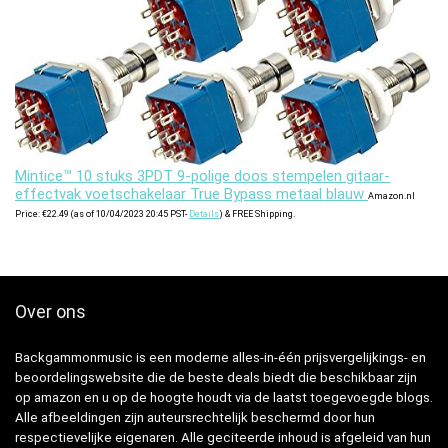
Mintice™ 10 stuks 3PDT 9-polige doos stempelen gitaar-
effectvak voetschakelaar True Bypass metaal blauw
Amazon.nl
Price:
€
22.49
(as of 10/04/2023 20:45 PST-
Details
)
&
FREE Shipping
.
Over ons
Backgammonmusic is een moderne alles-in-één prijsvergelijkings- en
beoordelingswebsite die de beste deals biedt die beschikbaar zijn
op amazon en u op de hoogte houdt via de laatst toegevoegde blogs.
Alle afbeeldingen zijn auteursrechtelijk beschermd door hun
respectievelijke eigenaren. Alle geciteerde inhoud is afgeleid van hun