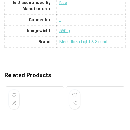
Is Discontinued By
‎Nee
Manufacturer
Connector
‎-
Itemgewicht
‎550 g
Brand
Merk: Ibiza Light & Sound
Related Products