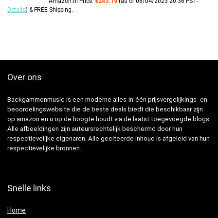
Amazon.nl Price:
€
243.19
(as of 08/04/2023 20:36 PST-
Details
)
&
FREE Shipping
.
Over ons
Backgammonmusic is een moderne alles-in-één prijsvergelijkings- en
beoordelingswebsite die de beste deals biedt die beschikbaar zijn
op amazon en u op de hoogte houdt via de laatst toegevoegde blogs.
Alle afbeeldingen zijn auteursrechtelijk beschermd door hun
respectievelijke eigenaren. Alle geciteerde inhoud is afgeleid van hun
respectievelijke bronnen.
Snelle links
Home