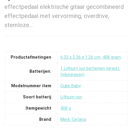
effectpedaal elektrische gitaar gecombineerd
effectpedaal met vervorming, overdrive,
stemloze…
Productafmetingen
‎6.33 x 2.36 x 1.26 cm; 408 gram
‎1 Lithium ion batterijen vereist.
Batterijen:
(inbegrepen)
Modelnummer item
‎Cube Baby
Soort batterij
‎Lithium-ion
Itemgewicht
‎408 g
Brand
Merk: Getaria