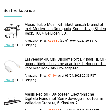
Best verkopende
Alesis Turbo Mesh Kit |Elektronisch Drumstel
met Meshvellen Drumpads, Superstevig Stalen
Rack, 100+ Geluiden, 30…
Amazon.nl Price:
€
324.50
(as of 10/04/2023 20:58 PST-
Details
)
&
FREE Shipping
.
Easyeeasy 4K Mini Display Port DP naar HDMI-
compatibele duurzame adapterkabelconnector
voor MacBook Air/Pro-adapter
Amazon.nl Price:
€
4.19
(as of 09/04/2023 20:39 PST-
Details
)
&
FREE Shipping
.
Alesis Recital - 88-toeten Elektronische
Digitale Piano met Semi-Gewogen Toetsen in
Volledige Grootte, 5 Klanken, 2…