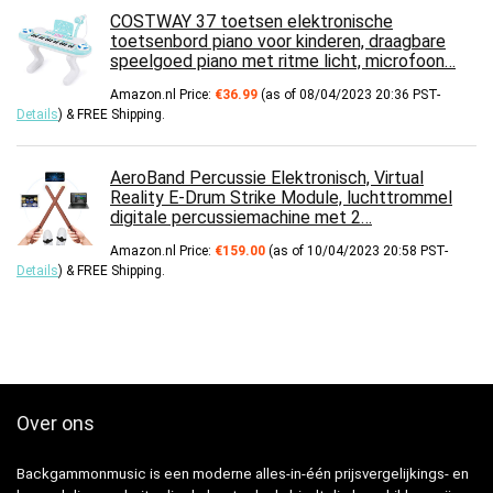
COSTWAY 37 toetsen elektronische
toetsenbord piano voor kinderen, draagbare
speelgoed piano met ritme licht, microfoon…
Amazon.nl Price:
€
36.99
(as of 08/04/2023 20:36 PST-
Details
)
&
FREE Shipping
.
AeroBand Percussie Elektronisch, Virtual
Reality E-Drum Strike Module, luchttrommel
digitale percussiemachine met 2…
Amazon.nl Price:
€
159.00
(as of 10/04/2023 20:58 PST-
Details
)
&
FREE Shipping
.
Over ons
Backgammonmusic is een moderne alles-in-één prijsvergelijkings- en