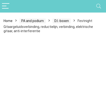
Home
PA and podium
D.I.-boxen
Festnight
Gitaargeluidsverbinding, reductielijn, verbinding, elektrische
gitaar, anti-interferentie