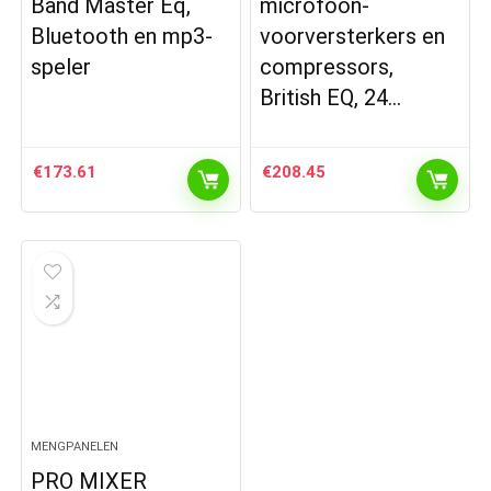
Band Master Eq,
microfoon-
Bluetooth en mp3-
voorversterkers en
speler
compressors,
British EQ, 24…
€
173.61
€
208.45
MENGPANELEN
PRO MIXER