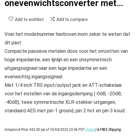
onevenwichtsconverter met…
Add to wishlist
Add to compare
Voer het modelnummer hierboven inom zeker te weten dat
dit past.
Compacte passieve metalen doos voor het omzetten van
hoge impedantie, een lijnlijn en een onsymmetrisch
uitgangssignaal naar een lage impedantie en een
evenwichtig ingangssignaal.
Met 1/4 inch TRS input/output jack en ATT-schakelaar
voor het instellen van de ingangsdemping (-0dB, -20dB,
-40dB), twee symmetrische XLR-stekker-uitgangen,
standaard AES met pin-1 ground, pin-2 hot en pin-3 koud.
Amazon.nl Price:
€
43.00
(as of 10/04/2023 20:56 PST-
Details
)
&
FREE Shipping
.