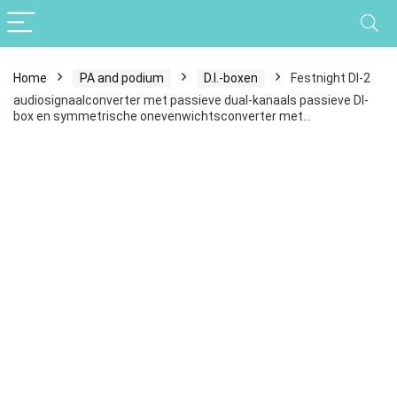
Home
PA and podium
D.I.-boxen
Festnight DI-2
audiosignaalconverter met passieve dual-kanaals passieve DI-
box en symmetrische onevenwichtsconverter met…