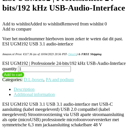
bits/192 kHz USB-Audio-Interface
Add to wishlist
Added to wishlist
Removed from wishlist
0
Add to compare
Voer het modelnummer hierboven inom zeker te weten dat dit past.
ESI UGM192 USB 3.1 audio-interface
Amazon.nl Price:
€
117.36
(as of 10/04/2023 20:56 PST-
Details
)
&
FREE Shipping
.
ESI UGM192 | Professionele 24-bits/192 kHz USB-Audio-Interface
quantity
Add to cart
Categories:
D.I.-boxen
,
PA and podium
Description
Additional information
ESI UGM192 USB 3.1 USB 3.1 audio-interface met USB-C
aansluiting (kabel meegeleverd) USB 2.0 compatibel (kabel
meegeleverd) Stroomvoorziening via USB aparte stroomaansluiting
als optie (microUSB) professionele microfoonvoorversterker met
symmetrische 6,3 mm jackaansluiting schakelbare 48 V