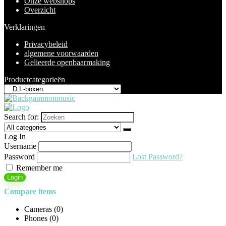
Onze webshops
Overzicht
Verklaringen
Privacybeleid
algemene voorwaarden
Gelieerde openbaarmaking
Productcategorieën
Search for:
Log In
Username
Password
Lost Password?
Remember me
Login
Compare items
Cameras (
0
)
Phones (
0
)