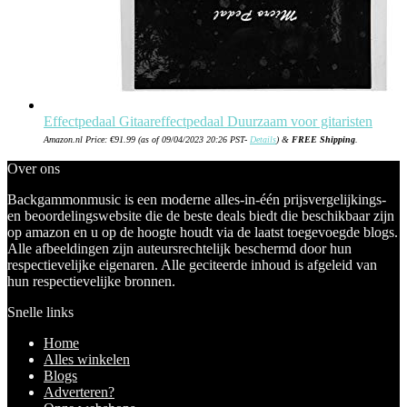
Effectpedaal Gitaareffectpedaal Duurzaam voor gitaristen
Amazon.nl Price:
€
91.99
(as of 09/04/2023 20:26 PST-
Details
)
&
FREE Shipping
.
Over ons
Backgammonmusic is een moderne alles-in-één prijsvergelijkings-
en beoordelingswebsite die de beste deals biedt die beschikbaar zijn
op amazon en u op de hoogte houdt via de laatst toegevoegde blogs.
Alle afbeeldingen zijn auteursrechtelijk beschermd door hun
respectievelijke eigenaren. Alle geciteerde inhoud is afgeleid van
hun respectievelijke bronnen.
Snelle links
Home
Alles winkelen
Blogs
Adverteren?