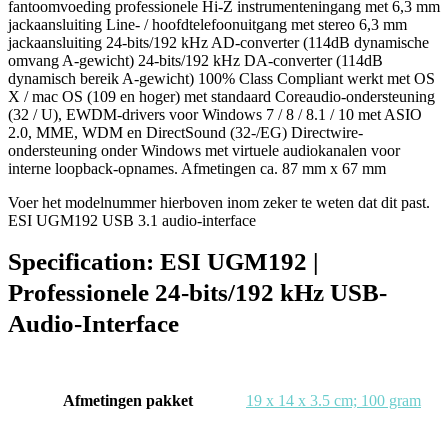
fantoomvoeding professionele Hi-Z instrumenteningang met 6,3 mm
jackaansluiting Line- / hoofdtelefoonuitgang met stereo 6,3 mm
jackaansluiting 24-bits/192 kHz AD-converter (114dB dynamische
omvang A-gewicht) 24-bits/192 kHz DA-converter (114dB
dynamisch bereik A-gewicht) 100% Class Compliant werkt met OS
X / mac OS (109 en hoger) met standaard Coreaudio-ondersteuning
(32 / U), EWDM-drivers voor Windows 7 / 8 / 8.1 / 10 met ASIO
2.0, MME, WDM en DirectSound (32-/EG) Directwire-
ondersteuning onder Windows met virtuele audiokanalen voor
interne loopback-opnames. Afmetingen ca. 87 mm x 67 mm
Voer het modelnummer hierboven inom zeker te weten dat dit past.
ESI UGM192 USB 3.1 audio-interface
Specification:
ESI UGM192 |
Professionele 24-bits/192 kHz USB-
Audio-Interface
Afmetingen pakket
‎19 x 14 x 3.5 cm; 100 gram