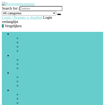
Search for:
Login / Register is disabled
Login
verlanglijst
0
Vergelijken
Drums and percussie
Drumstellen, timbales and rototoms
Drumonderdelen
Elektronische drums
Handtrommels
Gitaren, basgitaren and uitrusting
Gitaren, basgitaren and sets
Effectpedalen
Versterkers and voorversterkers
PA and podium
PA-systemen
D.I.-boxen
Mengpanelen
Piano’s, keyboards and accessories
Elektronische keyboards
Digitale piano’s
Folk and wereldmuziek