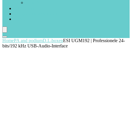
Piano’s
Microfoons
Apparatuur voor karaoke
Blogs
Home
PA and podium
D.I.-boxen
ESI UGM192 | Professionele 24-
bits/192 kHz USB-Audio-Interface