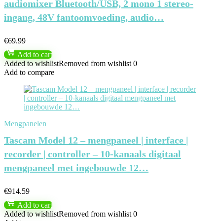
audiomixer Bluetooth/USB, 2 mono 1 stereo-
ingang, 48V fantoomvoeding, audio…
€
69.99
Add to cart
Added to wishlist
Removed from wishlist
0
Add to compare
Mengpanelen
Tascam Model 12 – mengpaneel | interface |
recorder | controller – 10-kanaals digitaal
mengpaneel met ingebouwde 12…
€
914.59
Add to cart
Added to wishlist
Removed from wishlist
0