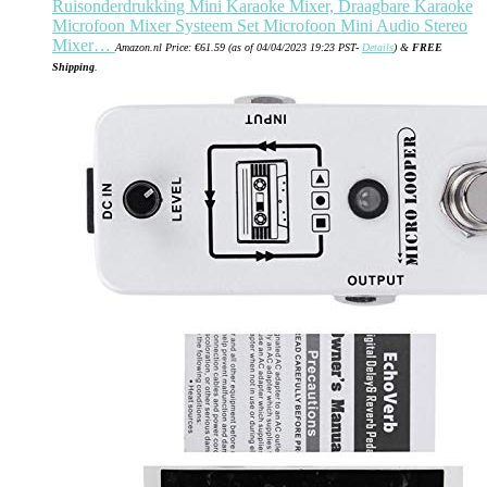
Ruisonderdrukking Mini Karaoke Mixer, Draagbare Karaoke
Microfoon Mixer Systeem Set Microfoon Mini Audio Stereo
Mixer…
Amazon.nl Price:
€
61.59
(as of 04/04/2023 19:23 PST-
Details
)
&
FREE
Shipping
.