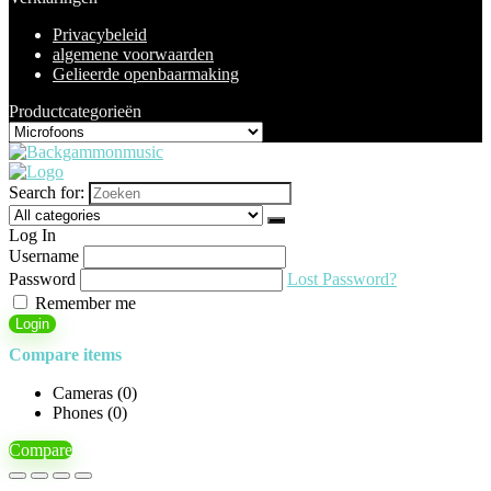
Privacybeleid
algemene voorwaarden
Gelieerde openbaarmaking
Productcategorieën
Search for:
Log In
Username
Password
Lost Password?
Remember me
Login
Compare items
Cameras (
0
)
Phones (
0
)
Compare