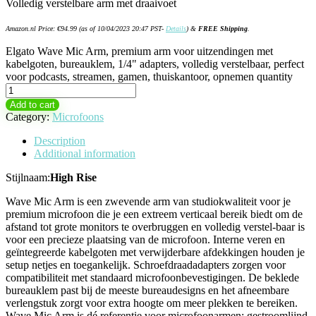
Volledig verstelbare arm met draaivoet
Amazon.nl Price:
€
94.99
(as of 10/04/2023 20:47 PST-
Details
)
&
FREE Shipping
.
Elgato Wave Mic Arm, premium arm voor uitzendingen met
kabelgoten, bureauklem, 1/4" adapters, volledig verstelbaar, perfect
voor podcasts, streamen, gamen, thuiskantoor, opnemen quantity
Add to cart
Category:
Microfoons
Description
Additional information
Stijlnaam:
High Rise
Wave Mic Arm is een zwevende arm van studiokwaliteit voor je
premium microfoon die je een extreem verticaal bereik biedt om de
afstand tot grote monitors te overbruggen en volledig verstel-baar is
voor een precieze plaatsing van de microfoon. Interne veren en
geïntegreerde kabelgoten met verwijderbare afdekkingen houden je
setup netjes en toegankelijk. Schroefdraadadapters zorgen voor
compatibiliteit met standaard microfoonbevestigingen. De beklede
bureauklem past bij de meeste bureaudesigns en het afneembare
verlengstuk zorgt voor extra hoogte om meer plekken te bereiken.
Wave Mic Arm is dé referentie voor microfoonarmen: gestroomlijnd,