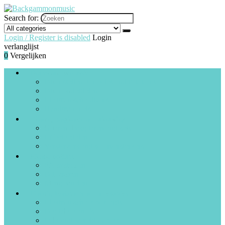
Search for:
Login / Register is disabled
Login
verlanglijst
0
Vergelijken
Drums and percussie
Drumstellen, timbales and rototoms
Drumonderdelen
Elektronische drums
Handtrommels
Gitaren, basgitaren and uitrusting
Gitaren, basgitaren and sets
Effectpedalen
Versterkers and voorversterkers
PA and podium
PA-systemen
D.I.-boxen
Mengpanelen
Piano’s, keyboards and accessories
Elektronische keyboards
Digitale piano’s
Folk and wereldmuziek