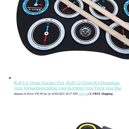
Roll Up Drum Practice Pad, Roll Up Drum Kit Draagbaar
voor Verjaardagscadeau voor Kerstmis voor Feest voor Bar
Amazon.nl Price:
€
76.99
(as of 10/04/2023 20:57 PST-
Details
)
&
FREE Shipping
.