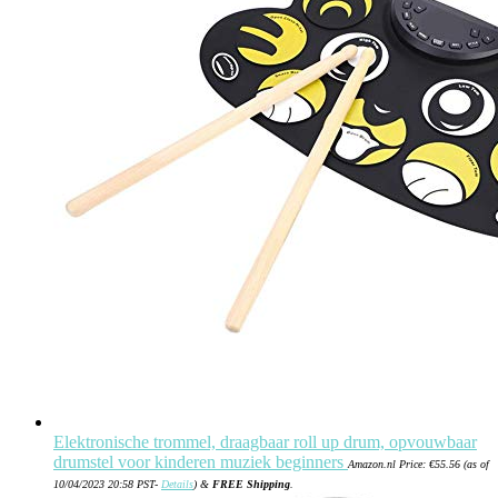
Elektronische trommel, draagbaar roll up drum, opvouwbaar
drumstel voor kinderen muziek beginners
Amazon.nl Price:
€
55.56
(as of
10/04/2023 20:58 PST-
Details
)
&
FREE Shipping
.