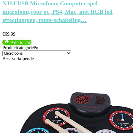
NJSJ USB Microfoon, Computer spel
microfoon,voor pc, PS4, Mac, met RGB led
effectlampen, mute-schakeling…
€
69.99
Add to cart
Productcategorieën
Best verkopende