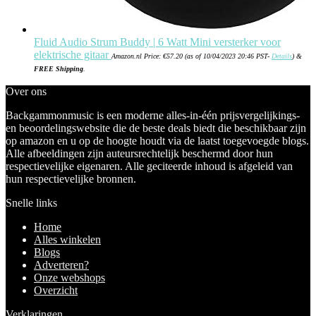
Fluid Audio Strum Buddy | 6 Watt Mini versterker voor
elektrische gitaar
Amazon.nl Price:
€
57.20
(as of 10/04/2023 20:46 PST-
Details
)
&
FREE Shipping
.
Over ons
Backgammonmusic is een moderne alles-in-één prijsvergelijkings-
en beoordelingswebsite die de beste deals biedt die beschikbaar zijn
op amazon en u op de hoogte houdt via de laatst toegevoegde blogs.
Alle afbeeldingen zijn auteursrechtelijk beschermd door hun
respectievelijke eigenaren. Alle geciteerde inhoud is afgeleid van
hun respectievelijke bronnen.
Snelle links
Home
Alles winkelen
Blogs
Adverteren?
Onze webshops
Overzicht
Verklaringen