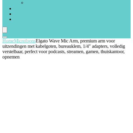
Piano’s
Microfoons
Apparatuur voor karaoke
Blogs
Home
Microfoons
Elgato Wave Mic Arm, premium arm voor
uitzendingen met kabelgoten, bureauklem, 1/4″ adapters, volledig
verstelbaar, perfect voor podcasts, streamen, gamen, thuiskantoor,
opnemen