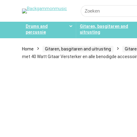
Search
for:
Drums and
Gitaren, basgitaren and
percussie
uitrusting
Home
Gitaren, basgitaren and uitrusting
Gitare
met 40 Watt Gitaar Versterker en alle benodigde accessoi