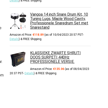
Details
)
&
FREE Shipping
.
Vangoa 14 inch Snare Drum Kit, 10
Tuning Lugs, Maple Wood Cavity,
Professionele Snaredrum Set met
Snarestand
e
Amazon.nl Price:
€
118.89
(as of 10/04/2023 20:57 PST-
Details
)
&
FREE Shipping
.
KLASSIEKE ZWARTE SHRUTI
DOOS SURPETI 440Hz
r.
PROFESSIONELE VERSIE.
Amazon.nl Price:
€
135.06
(as of 08/04/2023
20:37 PST-
Details
)
&
FREE Shipping
.
om