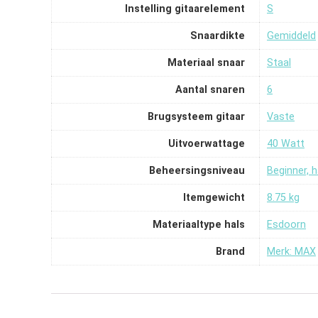
Instelling gitaarelement
‎S
Snaardikte
‎Gemiddeld
Materiaal snaar
‎Staal
Aantal snaren
‎6
Brugsysteem gitaar
‎Vaste
Uitvoerwattage
‎40 Watt
Beheersingsniveau
‎Beginner, 
Itemgewicht
‎8.75 kg
Materiaaltype hals
‎Esdoorn
Brand
Merk: MAX