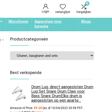
0
Login
verlanglijst
Vergelijken
Microfoons
Apparatuur voor
Blogs
karaoke
Productcategorieën
t –
Best verkopende
Drum Lug, direct aangesloten Drum
Lug Set Snare Drum Claw voor
Bass Snare DrumElke drum is
aangesloten op een aparte…
Amazon.nl Price:
€
9.29
(as of 10/04/2023 20:58 PST-