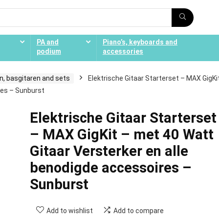
PA and
Piano’s, keyboards and
podium
accessories
n, basgitaren and sets
Elektrische Gitaar Starterset – MAX GigKi
res – Sunburst
Elektrische Gitaar Starterset
– MAX GigKit – met 40 Watt
Gitaar Versterker en alle
benodigde accessoires –
Sunburst
Add to wishlist
Add to compare