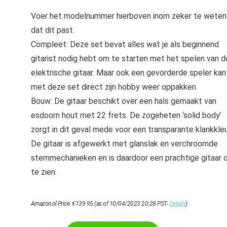
Voer het modelnummer hierboven inom zeker te weten
dat dit past.
Compleet: Deze set bevat alles wat je als beginnend
gitarist nodig hebt om te starten met het spelen van d
elektrische gitaar. Maar ook een gevorderde speler kan
met deze set direct zijn hobby weer oppakken.
Bouw: De gitaar beschikt over een hals gemaakt van
esdoorn hout met 22 frets. De zogeheten ‘solid body’
zorgt in dit geval mede voor een transparante klankkleu
De gitaar is afgewerkt met glanslak en verchroomde
stemmechanieken en is daardoor een prachtige gitaar 
te zien.
Amazon.nl Price:
€
139.95
(as of 10/04/2023 20:28 PST-
Details
)