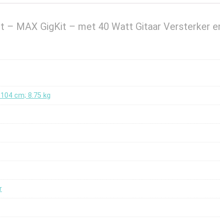
set – MAX GigKit – met 40 Watt Gitaar Versterker e
x 104 cm; 8.75 kg
r