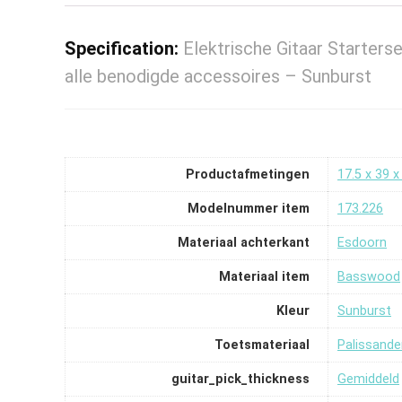
Specification:
Elektrische Gitaar Starter
alle benodigde accessoires – Sunburst
Productafmetingen
‎17.5 x 39 
Modelnummer item
‎173.226
Materiaal achterkant
‎Esdoorn
Materiaal item
‎Basswood
Kleur
‎Sunburst
Toetsmateriaal
‎Palissande
guitar_pick_thickness
‎Gemiddeld