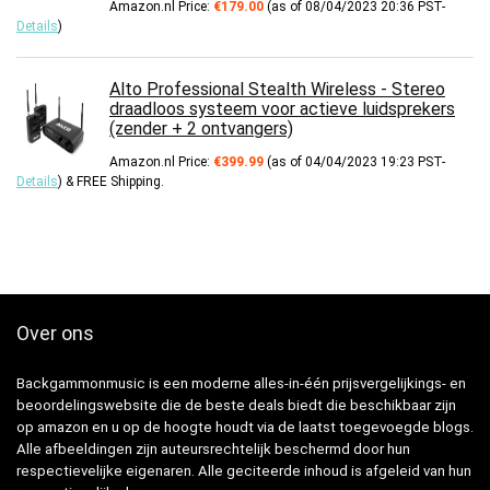
Amazon.nl Price:
€
179.00
(as of 08/04/2023 20:36 PST-
Details
)
Alto Professional Stealth Wireless - Stereo
draadloos systeem voor actieve luidsprekers
(zender + 2 ontvangers)
Amazon.nl Price:
€
399.99
(as of 04/04/2023 19:23 PST-
Details
)
&
FREE Shipping
.
Over ons
Backgammonmusic is een moderne alles-in-één prijsvergelijkings- en
beoordelingswebsite die de beste deals biedt die beschikbaar zijn
op amazon en u op de hoogte houdt via de laatst toegevoegde blogs.
Alle afbeeldingen zijn auteursrechtelijk beschermd door hun
respectievelijke eigenaren. Alle geciteerde inhoud is afgeleid van hun