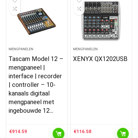
MENGPANELEN
MENGPANELEN
Tascam Model 12 –
XENYX QX1202USB
mengpaneel |
interface | recorder
| controller – 10-
kanaals digitaal
mengpaneel met
ingebouwde 12…
€
914.59
€
116.58