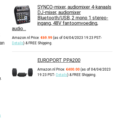
SYNCO-mixer, audiomixer 4-kanaals
DJ-mixer, audiomixer
Bluetooth/USB, 2 mono 1 stereo-
ingang, 48V fantoomvoeding,
audio…
k
Amazon.nl Price:
€
69.99
(as of 04/04/2023 19:23 PST-
van
Details
)
&
FREE Shipping
.
EUROPORT PPA200
Amazon.nl Price:
€
400.00
(as of 04/04/2023
19:23 PST-
Details
)
&
FREE Shipping
.
g
.
s