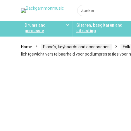
Search
for:
Drums and
Gitaren, basgitaren and
percussie
uitrusting
Home
Piano's, keyboards and accessories
Folk
lichtgewicht verstelbaarheid voor podiumprestaties voor