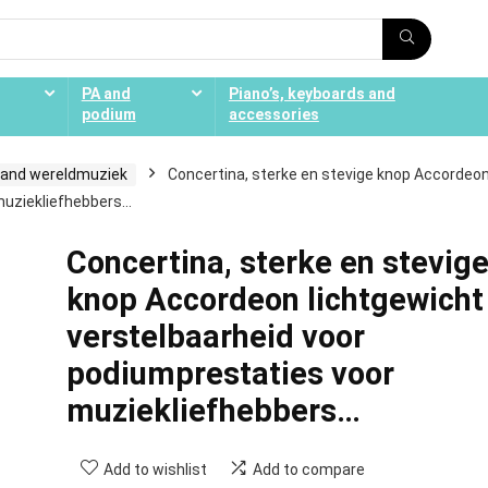
PA and
Piano’s, keyboards and
podium
accessories
 and wereldmuziek
Concertina, sterke en stevige knop Accordeo
 muziekliefhebbers…
Concertina, sterke en stevig
knop Accordeon lichtgewicht
verstelbaarheid voor
podiumprestaties voor
muziekliefhebbers…
Add to wishlist
Add to compare