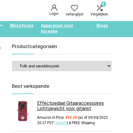
0
Login
verlanglijst
Vergelijken
Microfoons
Apparatuur voor
Blogs
karaoke
Productcategorieën
n
e
Best verkopende
Effectpedaal Gitaaraccessoires
Lichtgewicht voor gitarist
Amazon.nl Price:
€
33.09
(as of 09/04/2023
20:27 PST-
Details
)
&
FREE Shipping
.