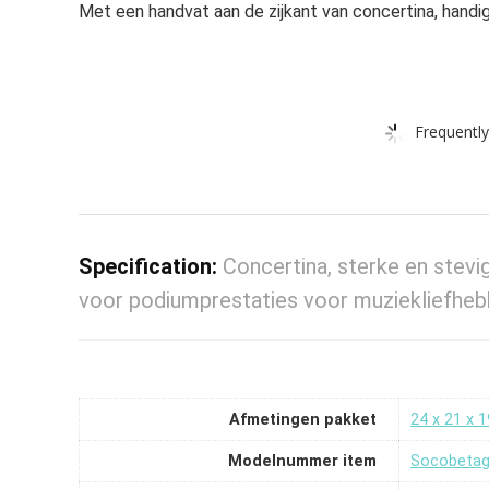
Met een handvat aan de zijkant van concertina, han
Frequently
Specification:
Concertina, sterke en stev
voor podiumprestaties voor muziekliefhe
Afmetingen pakket
‎24 x 21 x 
Modelnummer item
‎Socobeta