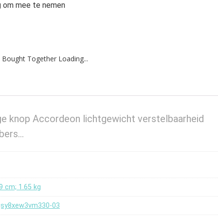
dig om mee te nemen
 Bought Together Loading...
ige knop Accordeon lichtgewicht verstelbaarheid
bbers…
19 cm; 1.65 kg
gsy8xew3vm330-03