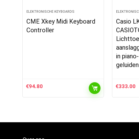
ELEKTRONISCHE KEYBOARDS
ELEKTRONISC
CME Xkey Midi Keyboard
Casio L
Controller
CASIOT
Lichtto
aanslag
in piano
geluide
€
94.80
€
333.00