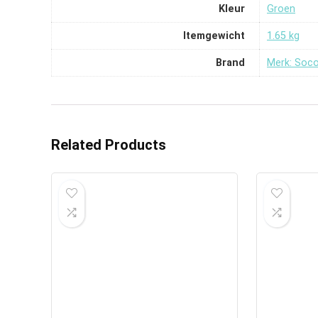
Kleur
‎Groen
Itemgewicht
‎1.65 kg
Brand
Merk: Soc
Related Products