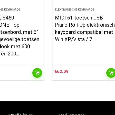
HE KEYBOARDS
ELEKTRONISCHE KEYBOARDS
K-S450
MIDI 61 toetsen USB
ONE Top
Piano Roll-Up elektronisch
etsenbord, met 61
keyboard compatibel met
gevoelige toetsen
Win XP/Vista / 7
-look met 600
n en 200…
€
62.09