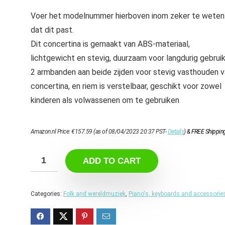
Voer het modelnummer hierboven inom zeker te weten
dat dit past.
Dit concertina is gemaakt van ABS-materiaal,
lichtgewicht en stevig, duurzaam voor langdurig gebrui
2 armbanden aan beide zijden voor stevig vasthouden 
concertina, en riem is verstelbaar, geschikt voor zowel
kinderen als volwassenen om te gebruiken
Amazon.nl Price:
€
157.59
(as of 08/04/2023 20:37 PST-
Details
)
&
FREE Shippin
ADD TO CART
Categories:
Folk and wereldmuziek
,
Piano's, keyboards and accessorie