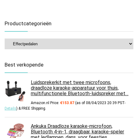
Productcategorieën
Best verkopende
Luidsprekerkit met twee microfoons,
draadloze karaoke-apparatuur voor thuis,
multifunctionele Bluetooth-luidspreker met…
Amazon.nl Price:
€
153.87
(as of 08/04/2023 20:39 PST-
Details
)
&
FREE Shipping
.
Ankuka Draadloze karaoke-microfoon,
Bluetooth 4-in-1, draagbaar, karaoke-speler
met ledlampen, dans, voor feestjes…