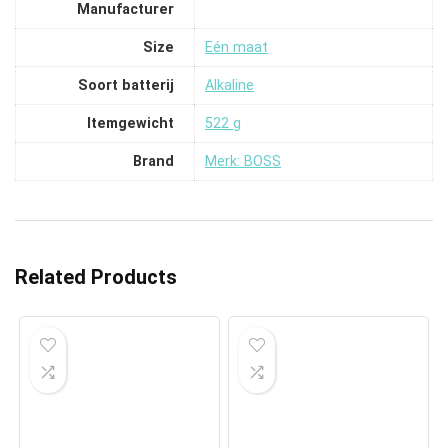
Manufacturer
Size
‎Eén maat
Soort batterij
‎Alkaline
Itemgewicht
‎522 g
Brand
Merk: BOSS
Related Products