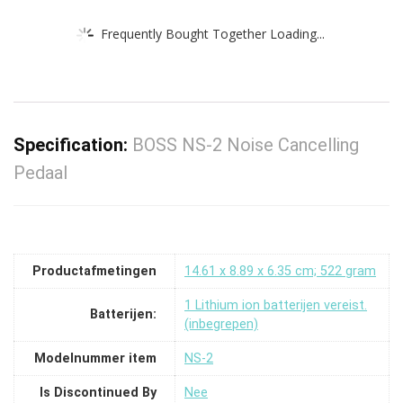
Frequently Bought Together Loading...
Specification:
BOSS NS-2 Noise Cancelling
Pedaal
Productafmetingen
‎14.61 x 8.89 x 6.35 cm; 522 gram
‎1 Lithium ion batterijen vereist.
Batterijen:
(inbegrepen)
Modelnummer item
‎NS-2
Is Discontinued By
‎Nee