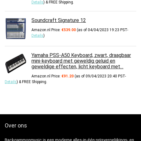
Details
)
&
FREE Shipping
.
Soundcraft Signature 12
Amazon.nl Price:
€
539.00
(as of 04/04/2023 19:23 PST-
Details
)
Yamaha PSS-A50 Keyboard, zwart, draagbaar
mini-keyboard met geweldig geluid en
geweldige effecten, licht keyboard met…
Amazon.nl Price:
€
91.20
(as of 09/04/2023 20:40 PST-
Details
)
&
FREE Shipping
.
Over ons
Backgammonmusic is een moderne alles-in-één prijsvergelijkings- en