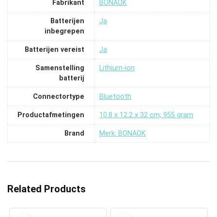
Fabrikant
‎BONAOK
Batterijen
‎Ja
inbegrepen
Batterijen vereist
‎Ja
Samenstelling
‎Lithium-ion
batterij
Connectortype
‎Bluetooth
Productafmetingen
‎10.8 x 12.2 x 32 cm; 955 gram
Brand
Merk: BONAOK
Related Products