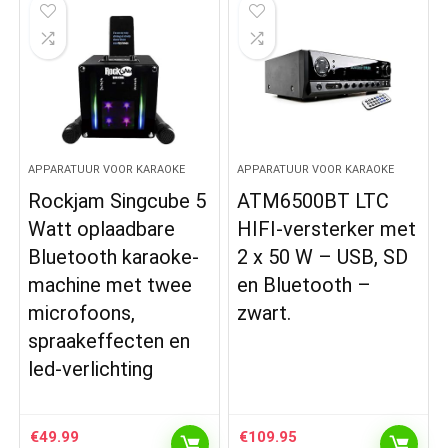
APPARATUUR VOOR KARAOKE
APPARATUUR VOOR KARAOKE
Rockjam Singcube 5
ATM6500BT LTC
Watt oplaadbare
HIFI-versterker met
Bluetooth karaoke-
2 x 50 W – USB, SD
machine met twee
en Bluetooth –
microfoons,
zwart.
spraakeffecten en
led-verlichting
€
49.99
€
109.95