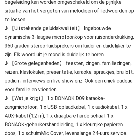
begeleiding kan worden omgeschakeld om de pijnlijke
situatie van het vergeten van melodieën of liedwoorden op
te lossen.
♪ 【Uitstekende geluidskwaliteit】 Ingebouwde
dynamische 3-laagse microfoonkop voor ruisonderdrukking,
360 graden stereo-luidsprekers om luider en duidelijker te
zijn. Elk woord uit je mond is duidelijk te horen.
♪ 【Grote gelegenheden】 feesten, zingen, familiezingen,
reizen, klaslokalen, presentatie, karaoke, spraakjes, bruiloft,
podium, interviews en live show enz. Ook een uniek cadeau
voor familie en vrienden.
♪ 【Wat je krijgt】 1 x BONAOK D09 karaoke-
zangmicrofoon, 1 x USB-oplaadkabel, 1 x audiokabel, 1 x
AUX-kabel (1,2 m), 1 x draagbare harde schaal, 1 x
BONAOK-gebruikershandleiding, 1 x kleurrijke papieren
doos, 1 x schuimMic Cover, levenslange 24-uurs service.