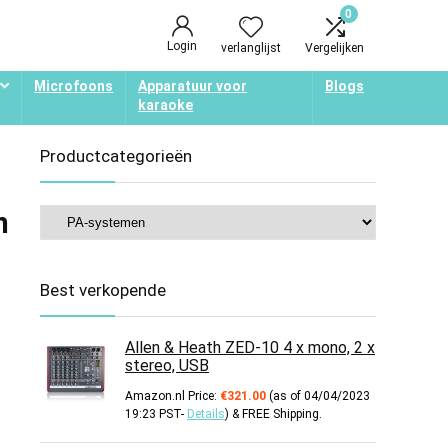
0
Login
verlanglijst
Vergelijken
Microfoons
Apparatuur voor
Blogs
karaoke
Productcategorieën
n
Best verkopende
Allen & Heath ZED-10 4 x mono, 2 x
stereo, USB
Amazon.nl Price:
€
321.00
(as of 04/04/2023
19:23 PST-
Details
)
&
FREE Shipping
.