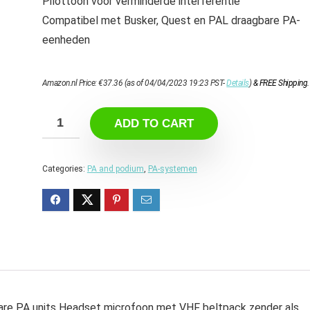
Pilottoon voor verminderde interferentie
Compatibel met Busker, Quest en PAL draagbare PA-
eenheden
Amazon.nl Price:
€
37.36
(as of 04/04/2023 19:23 PST-
Details
)
&
FREE Shipping
.
ADD TO CART
Categories:
PA and podium
,
PA-systemen
are PA units Headset microfoon met VHF beltpack zender als