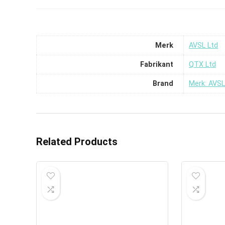
Merk
‎AVSL Ltd
Fabrikant
‎QTX Ltd
Brand
Merk: AVSL
Related Products