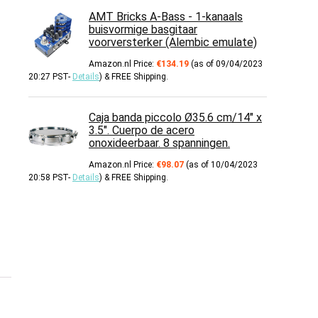
AMT Bricks A-Bass - 1-kanaals
buisvormige basgitaar
voorversterker (Alembic emulate)
Amazon.nl Price:
€
134.19
(as of 09/04/2023
20:27 PST-
Details
)
&
FREE Shipping
.
Caja banda piccolo Ø35.6 cm/14" x
3.5". Cuerpo de acero
onoxideerbaar. 8 spanningen.
Amazon.nl Price:
€
98.07
(as of 10/04/2023
20:58 PST-
Details
)
&
FREE Shipping
.