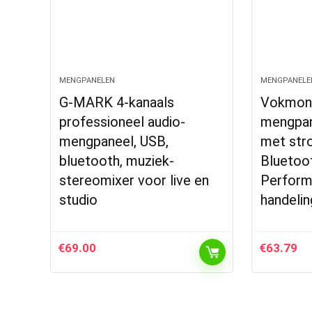
MENGPANELEN
MENGPANELE
G-MARK 4-kanaals
Vokmon
professioneel audio-
mengpan
mengpaneel, USB,
met str
bluetooth, muziek-
Bluetoo
stereomixer voor live en
Perform
studio
handelin
€
69.00
€
63.79