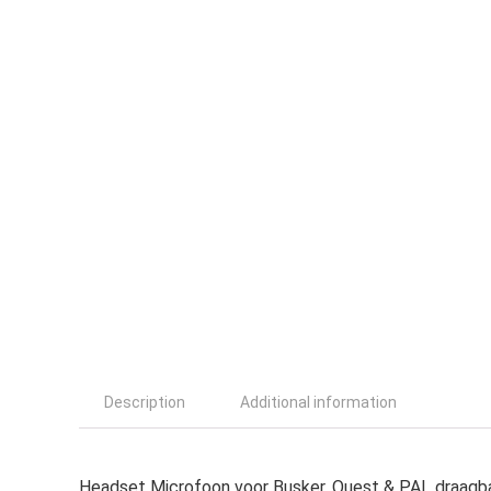
Description
Additional information
Headset Microfoon voor Busker, Quest & PAL draagb