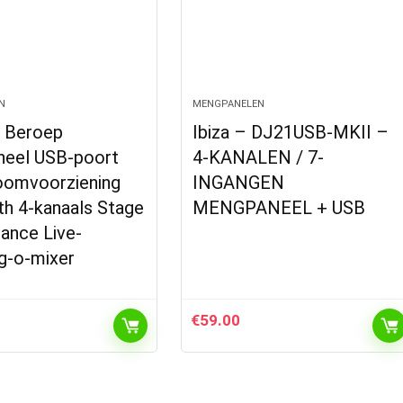
N
MENGPANELEN
 Beroep
Ibiza – DJ21USB-MKII –
eel USB-poort
4-KANALEN / 7-
oomvoorziening
INGANGEN
th 4-kanaals Stage
MENGPANEEL + USB
ance Live-
g-o-mixer
€
59.00