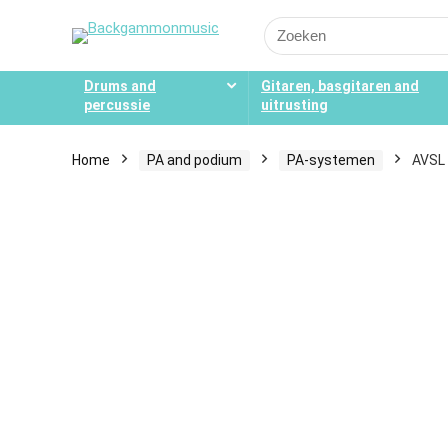
Search
for:
Drums and
Gitaren, basgitaren and
percussie
uitrusting
Home
PA and podium
PA-systemen
AVSL 